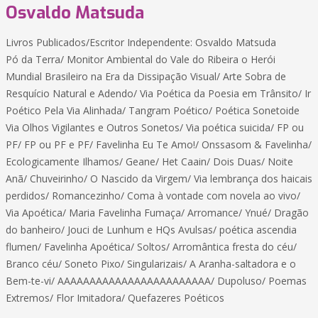
Osvaldo Matsuda
Livros Publicados/Escritor Independente: Osvaldo Matsuda
Pó da Terra/ Monitor Ambiental do Vale do Ribeira o Herói
Mundial Brasileiro na Era da Dissipação Visual/ Arte Sobra de
Resquício Natural e Adendo/ Via Poética da Poesia em Trânsito/ Ir
Poético Pela Via Alinhada/ Tangram Poético/ Poética Sonetoide
Via Olhos Vigilantes e Outros Sonetos/ Via poética suicida/ FP ou
PF/ FP ou PF e PF/ Favelinha Eu Te Amo!/ Onssasom & Favelinha/
Ecologicamente Ilhamos/ Geane/ Het Caain/ Dois Duas/ Noite
Anã/ Chuveirinho/ O Nascido da Virgem/ Via lembrança dos haicais
perdidos/ Romancezinho/ Coma à vontade com novela ao vivo/
Via Apoética/ Maria Favelinha Fumaça/ Arromance/ Ynué/ Dragão
do banheiro/ Jouci de Lunhum e HQs Avulsas/ poética ascendia
flumen/ Favelinha Apoética/ Soltos/ Arromântica fresta do céu/
Branco céu/ Soneto Pixo/ Singularizais/ A Aranha-saltadora e o
Bem-te-vi/ AAAAAAAAAAAAAAAAAAAAAAAA/ Dupoluso/ Poemas
Extremos/ Flor Imitadora/ Quefazeres Poéticos