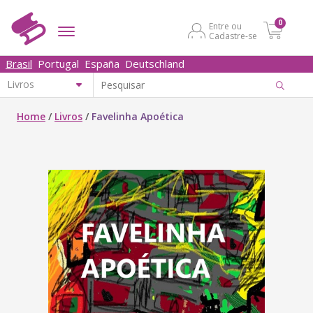
0
Entre ou
Cadastre-se
Brasil
Portugal
España
Deutschland
Home
/
Livros
/
Favelinha Apoética