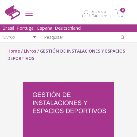
0
Entre ou
Cadastre-se
Brasil
Portugal
España
Deutschland
Home
/
Livros
/
GESTIÓN DE INSTALACIONES Y ESPACIOS
DEPORTIVOS