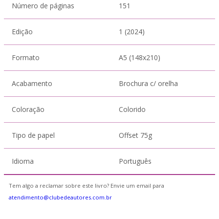
Número de páginas
151
Edição
1 (2024)
Formato
A5 (148x210)
Acabamento
Brochura c/ orelha
Coloração
Colorido
Tipo de papel
Offset 75g
Idioma
Português
Tem algo a reclamar sobre este livro? Envie um email para
atendimento@clubedeautores.com.br