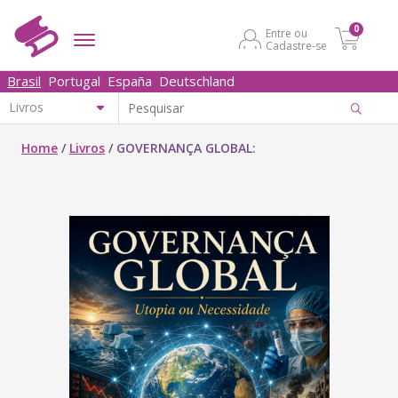
0
Entre ou
Cadastre-se
Brasil
Portugal
España
Deutschland
Home
/
Livros
/
GOVERNANÇA GLOBAL: