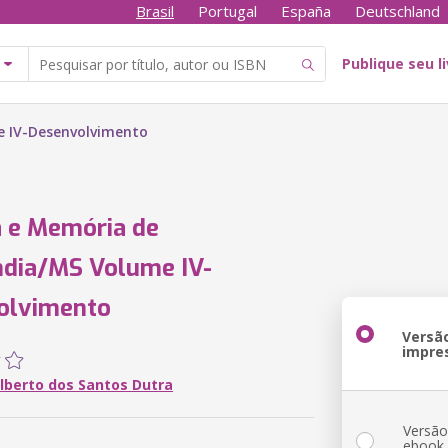
Brasil
Portugal
España
Deutschland
Publique seu l
e IV-Desenvolvimento
a e Memória de
ndia/MS Volume IV-
olvimento
Versã
impre
Alberto dos Santos Dutra
Versã
ebook