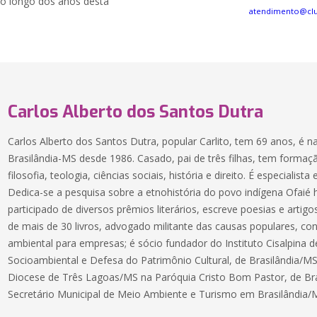
ao longo dos anos desta
atendimento@cl
Carlos Alberto dos Santos Dutra
Carlos Alberto dos Santos Dutra, popular Carlito, tem 69 anos, é n
Brasilândia-MS desde 1986. Casado, pai de três filhas, tem formaç
filosofia, teologia, ciências sociais, história e direito. É especialis
Dedica-se a pesquisa sobre a etnohistória do povo indígena Ofaié
participado de diversos prêmios literários, escreve poesias e artigos
de mais de 30 livros, advogado militante das causas populares, con
ambiental para empresas; é sócio fundador do Instituto Cisalpina 
Socioambiental e Defesa do Patrimônio Cultural, de Brasilândia/
Diocese de Três Lagoas/MS na Paróquia Cristo Bom Pastor, de Br
Secretário Municipal de Meio Ambiente e Turismo em Brasilândia/