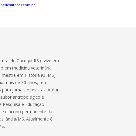
ubedeautores.com.br
atural de Cacequi-RS e vive em
ão em medicina veterinária,
ta e mestre em História (UFMS).
 há mais de 30 anos, tem
 para jornais e revistas. Autor
sultor antropológico e
de Pesquisa e Educação
MS e diácono permanente da
asilândia/MS. Atualmente é
MS.