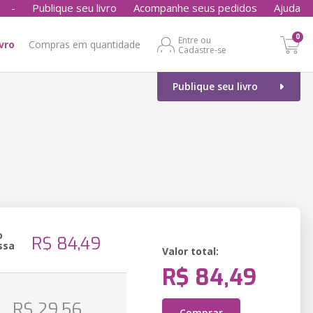
-
Publique seu livro
Acompanhe seus pedidos
Ajuda
0
Entre ou
ivro
Compras em quantidade
Cadastre-se
Publique seu livro
o
R$ 84,49
ssa
Valor total:
R$ 84,49
o
R$ 29,56
Comprar