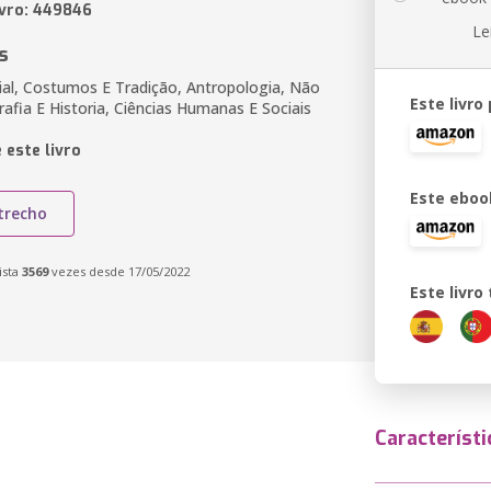
ivro: 449846
Le
s
ial, Costumos E Tradição, Antropologia, Não
Este livro
afia E Historia, Ciências Humanas E Sociais
 este livro
Este eboo
trecho
ista
3569
vezes desde 17/05/2022
Este livr
Característi