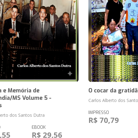
a e Memória de
O cocar da gratid
ândia/MS Volume 5 -
Carlos Alberto dos Sant
s
IMPRESSO
berto dos Santos Dutra
R$ 70,79
O
EBOOK
,55
R$ 29,56