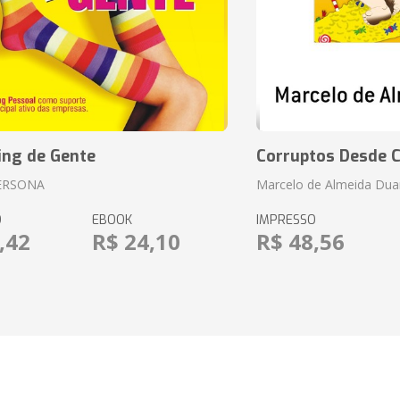
ing de Gente
Corruptos Desde C
ERSONA
Marcelo de Almeida Dua
O
EBOOK
IMPRESSO
,42
R$ 24,10
R$ 48,56