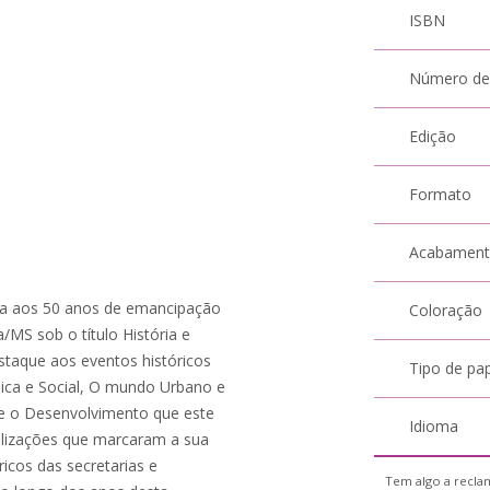
ISBN
Número de
Edição
Formato
Acabamen
ada aos 50 anos de emancipação
Coloração
a/MS sob o título História e
taque aos eventos históricos
Tipo de pa
ica e Social, O mundo Urbano e
 e o Desenvolvimento que este
Idioma
alizações que marcaram a sua
icos das secretarias e
Tem algo a reclam