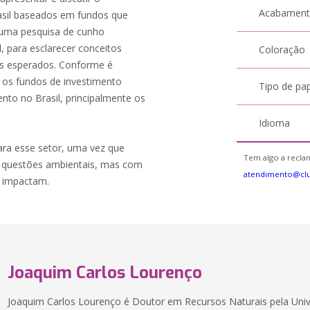
Acabamen
asil baseados em fundos que
 uma pesquisa de cunho
l, para esclarecer conceitos
Coloração
os esperados. Conforme é
 os fundos de investimento
Tipo de pa
nto no Brasil, principalmente os
Idioma
ara esse setor, uma vez que
Tem algo a reclam
s questões ambientais, mas com
atendimento@cl
s impactam.
Joaquim Carlos Lourenço
Joaquim Carlos Lourenço é Doutor em Recursos Naturais pela Uni