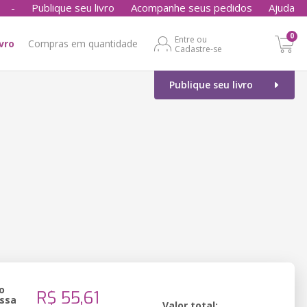
-
Publique seu livro
Acompanhe seus pedidos
Ajuda
0
Entre ou
ivro
Compras em quantidade
Cadastre-se
Publique seu livro
o
R$ 55,61
ssa
Valor total: