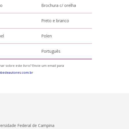
to
Brochura c/ orelha
Preto e branco
pel
Polen
Português
ar sobre este livro? Envie um email para
ubedeautores.com.br
versidade Federal de Campina