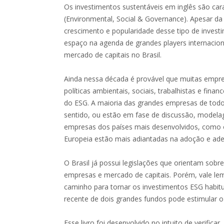
Os investimentos sustentáveis em inglês são cara
(Environmental, Social & Governance). Apesar da
crescimento e popularidade desse tipo de invest
espaço na agenda de grandes players internacio
mercado de capitais no Brasil.
Ainda nessa década é provável que muitas empr
políticas ambientais, sociais, trabalhistas e fina
do ESG. A maioria das grandes empresas de todo
sentido, ou estão em fase de discussão, modela
empresas dos países mais desenvolvidos, como 
Europeia estão mais adiantadas na adoção e ade
O Brasil já possui legislações que orientam sob
empresas e mercado de capitais. Porém, vale le
caminho para tornar os investimentos ESG habit
recente de dois grandes fundos pode estimular o
Esse livro foi desenvolvido no intuito de verificar,