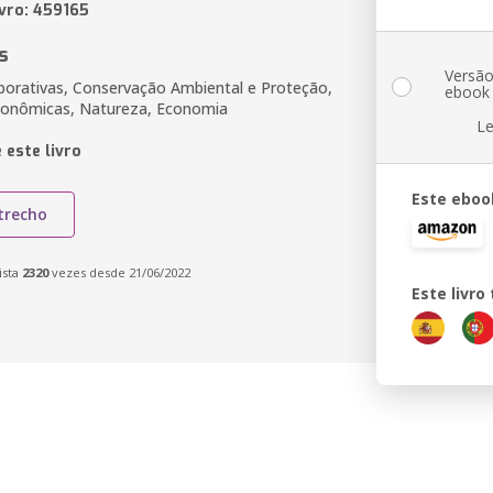
ivro: 459165
s
Versã
porativas, Conservação Ambiental e Proteção,
ebook
conômicas, Natureza, Economia
Le
 este livro
Este eboo
trecho
ista
2320
vezes desde 21/06/2022
Este livr