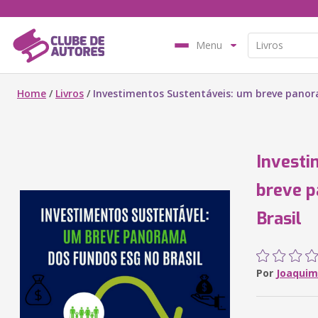
Menu
Home
/
Livros
/
Investimentos Sustentáveis: um breve panor
Investi
breve 
Brasil
Por
Joaquim