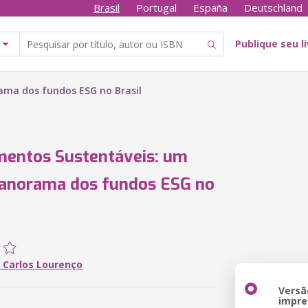
Brasil
Portugal
España
Deutschland
Publique seu l
ama dos fundos ESG no Brasil
mentos Sustentáveis: um
panorama dos fundos ESG no
 Carlos Lourenço
Versã
impre