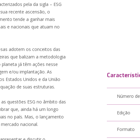
cterizados pela da sigla – ESG
 sua recente ascensão, o
imento tende a ganhar mais
nais e nacionais que atuam no
esas adotem os conceitos das
nceiras que balizam a metodologia
 planeta já têm ações nesse
gem e/ou implantação. As
Característi
os Estados Unidos e da União
quação de suas estruturas.
Número de
re as questões ESG no âmbito das
mbrar que, ainda há um longo
Edição
uais no país. Mas, o lançamento
 mercado nacional.
Formato
 apresentar e discutir o