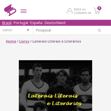
0
Entre ou
Cadastre-se
Brasil
Portugal
España
Deutschland
Home
/
Livros
/
Laterais Literais e Literários