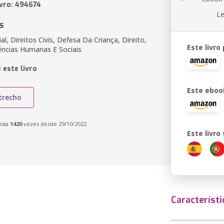
ivro: 494674
Le
s
al, Direitos Civis, Defesa Da Criança, Direito,
Este livro
iências Humanas E Sociais
 este livro
Este eboo
trecho
ista
1420
vezes desde 29/10/2022
Este livr
Característi