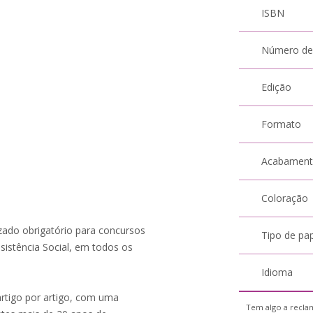
ISBN
Número de
Edição
Formato
Acabamen
Coloração
izado obrigatório para concursos
Tipo de pa
ssistência Social, em todos os
Idioma
artigo por artigo, com uma
Tem algo a reclam