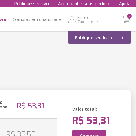
-
Publique seu livro
Acompanhe seus pedidos
Ajuda
0
Entre ou
ivro
Compras em quantidade
Cadastre-se
Publique seu livro
o
R$ 53,31
essa
Valor total:
R$ 53,31
o
R$ 35,50
Comprar