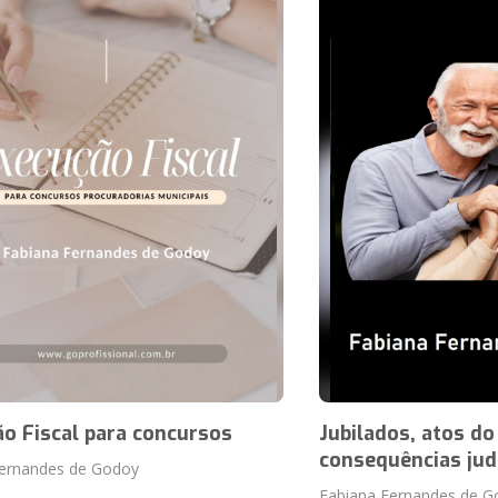
o Fiscal para concursos
Jubilados, atos do
consequências judi
Fernandes de Godoy
Fabiana Fernandes de G