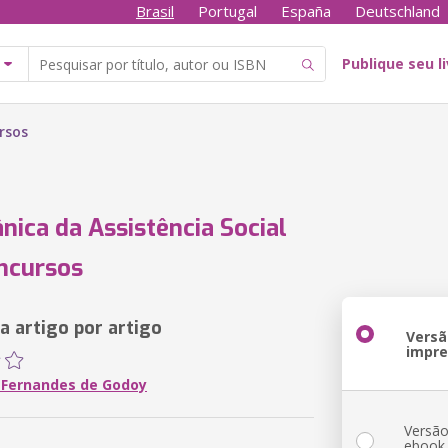
Brasil
Portugal
España
Deutschland
Publique seu l
rsos
ânica da Assistência Social
ncursos
 artigo por artigo
Versã
impr
 Fernandes de Godoy
Versã
ebook