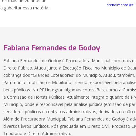
stes mais de 20 anos de
atendimento@cl
a gabaritar essa matéria.
Fabiana Fernandes de Godoy
Fabiana Fernandes de Godoy é Procuradora Municipal com mais de
Direito Público. Atuou junto à Execução Fiscal no Município de Ba
cobrança dos “Grandes Loteadores” do Município. Atuou, também, 
Patrimônio Imobiliário e Mobiliário - sendo responsável pela análi
bens públicos. Na PPI integrou algumas comissões, como a Com
a Comissão de Hortas Públicas. Atualmente integra o quadro da Pr
Município, onde é responsável pela análise jurídica (emissão de pa
servidores públicos e contratos administrativos, derivados ou não d
Além de Procuradora Municipal, Fabiana Fernandes de Godoy é ad
diversos livros jurídicos. Pós graduada em Direito Civil, Processo Civ
Tributário e Direito Administrativo.