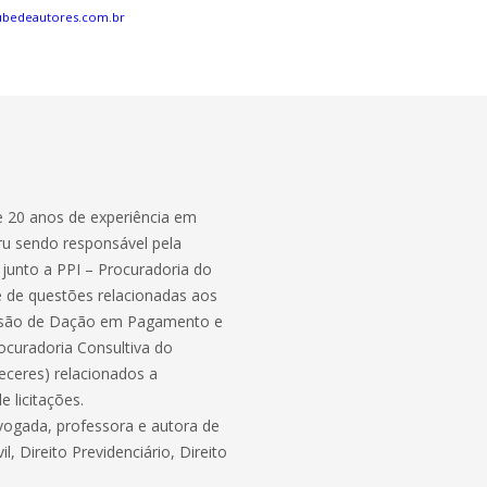
ubedeautores.com.br
 20 anos de experiência em
uru sendo responsável pela
junto a PPI – Procuradoria do
se de questões relacionadas aos
issão de Dação em Pagamento e
ocuradoria Consultiva do
receres) relacionados a
e licitações.
vogada, professora e autora de
il, Direito Previdenciário, Direito