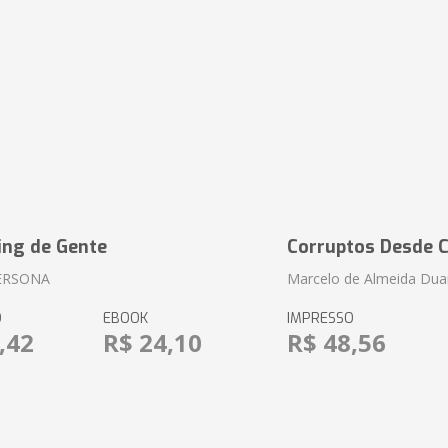
ing de Gente
Corruptos Desde C
ERSONA
Marcelo de Almeida Dua
O
EBOOK
IMPRESSO
,42
R$ 24,10
R$ 48,56