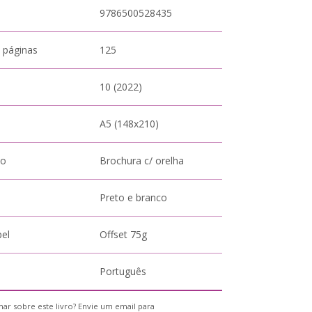
9786500528435
 páginas
125
10 (2022)
A5 (148x210)
to
Brochura c/ orelha
Preto e branco
pel
Offset 75g
Português
ar sobre este livro? Envie um email para