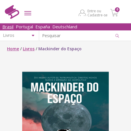
0
Entre ou
Cadastre-se
Brasil
Portugal
España
Deutschland
Home
/
Livros
/
Mackinder do Espaço