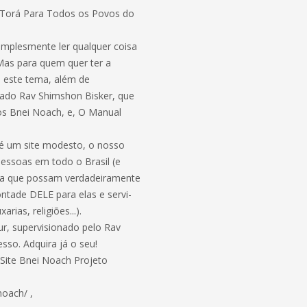
Torá Para Todos os Povos do
.
implesmente ler qualquer coisa
Mas para quem quer ter a
 este tema, além de
uado Rav Shimshon Bisker, que
os Bnei Noach, e, O Manual
 é um site modesto, o nosso
pessoas em todo o Brasil (e
ra que possam verdadeiramente
ntade DELE para elas e servi-
rias, religiões...).
r, supervisionado pelo Rav
sso. Adquira já o seu!
Site Bnei Noach Projeto
noach/ ,