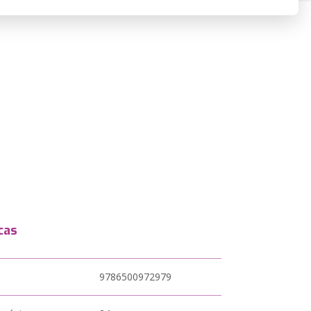
cas
9786500972979