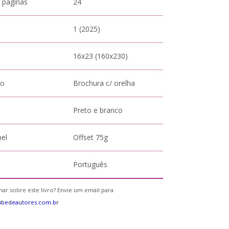
 páginas
24
1 (2025)
16x23 (160x230)
to
Brochura c/ orelha
Preto e branco
pel
Offset 75g
Português
ar sobre este livro? Envie um email para
ubedeautores.com.br