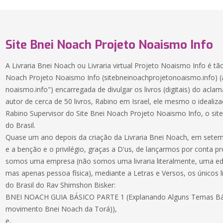
Site Bnei Noach Projeto Noaismo Info
A Livraria Bnei Noach ou Livraria virtual Projeto Noaismo Info é t
Noach Projeto Noaismo Info (sitebneinoachprojetonoaismo.info) (an
noaismo.info") encarregada de divulgar os livros (digitais) do acla
autor de cerca de 50 livros, Rabino em Israel, ele mesmo o idealiz
Rabino Supervisor do Site Bnei Noach Projeto Noaismo Info, o si
do Brasil.
Quase um ano depois da criação da Livraria Bnei Noach, em sete
e a benção e o privilégio, graças a D'us, de lançarmos por conta p
somos uma empresa (não somos uma livraria literalmente, uma edito
mas apenas pessoa física), mediante a Letras e Versos, os único
do Brasil do Rav Shimshon Bisker:
BNEI NOACH GUIA BÁSICO PARTE 1 (Explanando Alguns Temas B
movimento Bnei Noach da Torá)),
e,