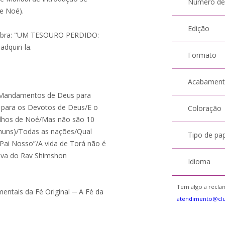
Número de
de Noé).
Edição
a obra: "UM TESOURO PERDIDO:
adquiri-la.
Formato
Acabamen
7 Mandamentos de Deus para
á para os Devotos de Deus/E o
Coloração
Filhos de Noé/Mas não são 10
muns)/Todas as nações/Qual
Tipo de pa
“Pai Nosso”/A vida de Torá não é
iva do Rav Shimshon
Idioma
Tem algo a reclam
entais da Fé Original ─ A Fé da
atendimento@cl