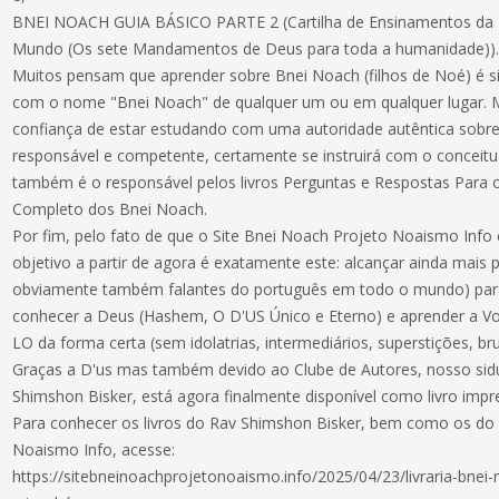
BNEI NOACH GUIA BÁSICO PARTE 2 (Cartilha de Ensinamentos da 
Mundo (Os sete Mandamentos de Deus para toda a humanidade))
Muitos pensam que aprender sobre Bnei Noach (filhos de Noé) é s
com o nome "Bnei Noach" de qualquer um ou em qualquer lugar. 
confiança de estar estudando com uma autoridade autêntica sobre
responsável e competente, certamente se instruirá com o conceit
também é o responsável pelos livros Perguntas e Respostas Para 
Completo dos Bnei Noach.
Por fim, pelo fato de que o Site Bnei Noach Projeto Noaismo Info
objetivo a partir de agora é exatamente este: alcançar ainda mais 
obviamente também falantes do português em todo o mundo) pa
conhecer a Deus (Hashem, O D'US Único e Eterno) e aprender a Vo
LO da forma certa (sem idolatrias, intermediários, superstições, bruxa
Graças a D'us mas também devido ao Clube de Autores, nosso sidu
Shimshon Bisker, está agora finalmente disponível como livro impre
Para conhecer os livros do Rav Shimshon Bisker, bem como os do 
Noaismo Info, acesse:
https://sitebneinoachprojetonoaismo.info/2025/04/23/livraria-bnei-