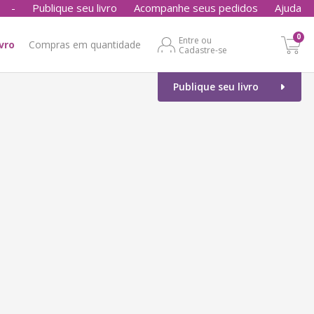
-
Publique seu livro
Acompanhe seus pedidos
Ajuda
0
Entre ou
ivro
Compras em quantidade
Cadastre-se
Publique seu livro