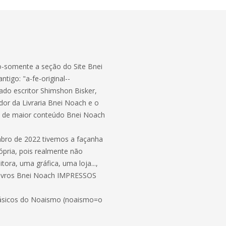
ão-somente a seção do Site Bnei
tigo: "a-fe-original--
mado escritor Shimshon Bisker,
ador da Livraria Bnei Noach e o
te de maior conteúdo Bnei Noach
mbro de 2022 tivemos a façanha
rópria, pois realmente não
ra, uma gráfica, uma loja...,
s livros Bnei Noach IMPRESSOS
ásicos do Noaismo (noaismo=o