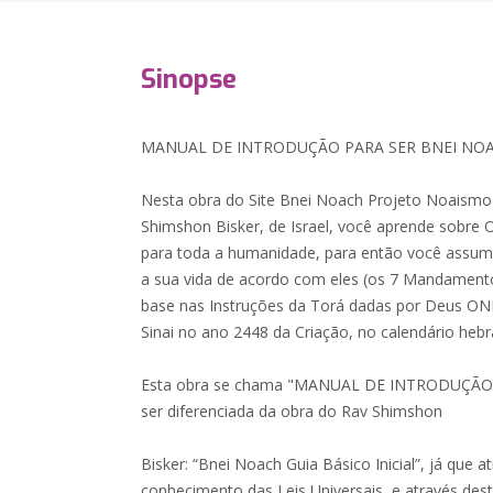
Sinopse
MANUAL DE INTRODUÇÃO PARA SER BNEI NO
Nesta obra do Site Bnei Noach Projeto Noaismo 
Shimshon Bisker, de Israel, você aprende sobre 
para toda a humanidade, para então você assumi
a sua vida de acordo com eles (os 7 Mandament
base nas Instruções da Torá dadas por Deus 
Sinai no ano 2448 da Criação, no calendário hebr
Esta obra se chama "MANUAL DE INTRODUÇÃO
ser diferenciada da obra do Rav Shimshon
Bisker: “Bnei Noach Guia Básico Inicial”, já que a
conhecimento das Leis Universais, e através des