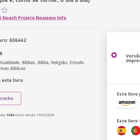
ue é, como se tornar, o dia a dia)
ei Noach Projeto Noaismo Info
ivro: 656442
s
Versã
impre
itualidade, Bíblias, Bíblia, Religião, Estudo
rinas Bíblicas
 este livro
Este livro
trecho
ista
1044
vezes desde 19/03/2024
Este livr