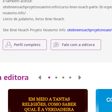
e também acesse:
sitebneinoachprojetonoaismo.info/curso-bnei-noach-parte-30-especia
noaismo-info/ .
Livros de judaísmo, livros Bnei Noach.
Site Bnei Noach Projeto Noaismo Info:
sitebneinoachprojetonoais
Perfil completo
Fale com a editora
 editora