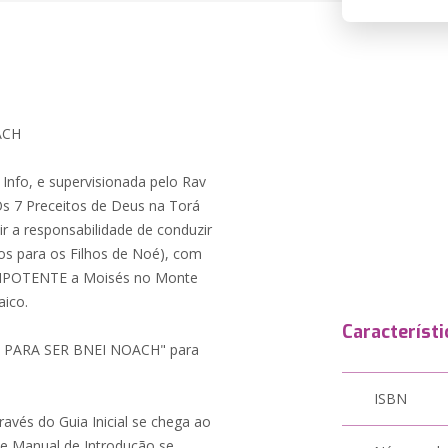
ACH
Info, e supervisionada pelo Rav
Os 7 Preceitos de Deus na Torá
r a responsabilidade de conduzir
os para os Filhos de Noé), com
ONIPOTENTE a Moisés no Monte
aico.
Característi
 PARA SER BNEI NOACH" para
ISBN
través do Guia Inicial se chega ao
te Manual de Introdução se