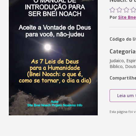
Noach: o q
Por
Site Bn
Código do l
Categoria
Judaico, Espir
Bíblico, Dout
Compartilhe
Leia um 
Esta página foi v