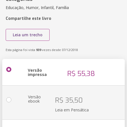
Educação, Humor, Infantil, Família
Compartilhe este livro
Leia um trecho
Esta página foi vista
939
vezes desde 07/12/2018
Versão
R$ 55,38
impressa
Versão
R$ 35,50
ebook
Leia em Pensática