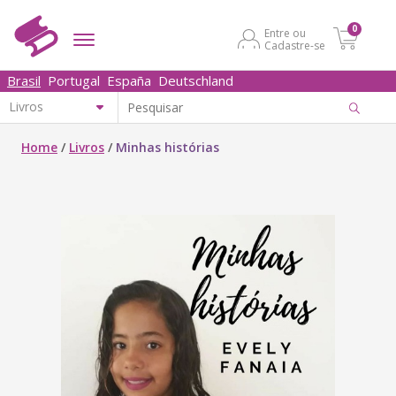
0
Entre ou
Cadastre-se
Brasil
Portugal
España
Deutschland
Home
/
Livros
/
Minhas histórias