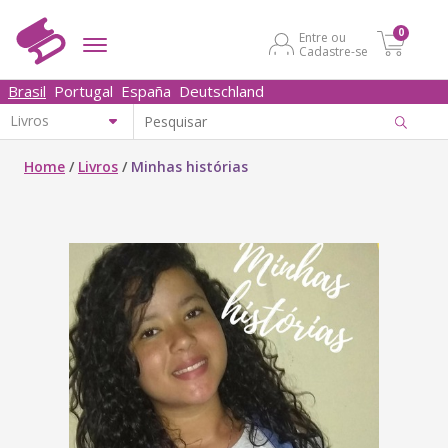
0
Entre ou
Cadastre-se
Brasil
Portugal
España
Deutschland
Home
/
Livros
/
Minhas histórias