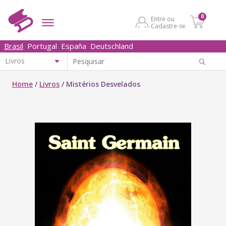
0
Entre ou
Cadastre-se
Brasil
Portugal
España
Deutschland
Home
/
Livros
/
Mistérios Desvelados