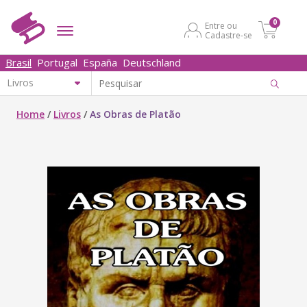
0
Entre ou
Cadastre-se
Brasil
Portugal
España
Deutschland
Home
/
Livros
/
As Obras de Platão