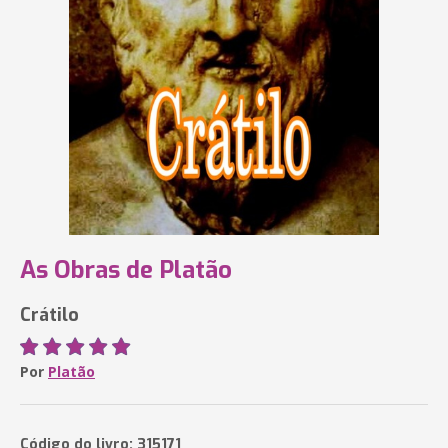
As Obras de Platão
Crátilo
Por
Platão
Código do livro: 315171