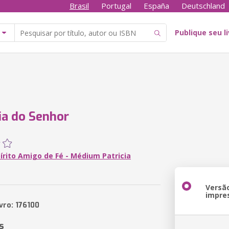
Brasil
Portugal
España
Deutschland
Publique seu l
ia do Senhor
írito Amigo de Fé - Médium Patricia
Versã
impre
vro: 176100
s