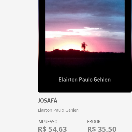
JOSAFÁ
Elairton Paulo Gehlen
IMPRESSO
EBOOK
R$ 54,63
R$ 35,50