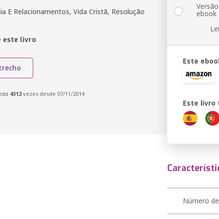
Versão
ia E Relacionamentos, Vida Cristã, Resolução
ebook
Le
 este livro
Este eboo
trecho
ista
4312
vezes desde 07/11/2014
Este livr
Característi
Número de