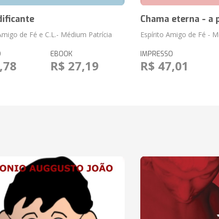
dificante
Chama eterna - a p
 Amigo de Fé e C.L.- Médium Patrícia
Espírito Amigo de Fé - M
O
EBOOK
IMPRESSO
,78
R$ 27,19
R$ 47,01