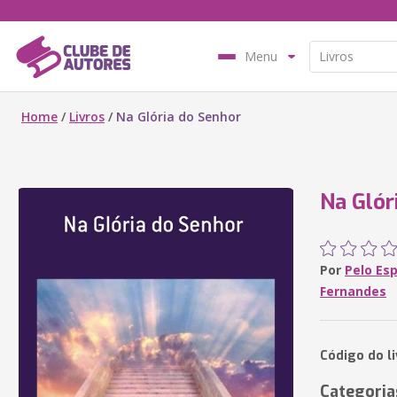
Menu
Home
/
Livros
/
Na Glória do Senhor
Na Glór
Por
Pelo Esp
Fernandes
Código do li
Categoria