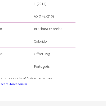
1 (2014)
A5 (148x210)
to
Brochura c/ orelha
Colorido
pel
Offset 75g
Português
ar sobre este livro? Envie um email para
ubedeautores.com.br