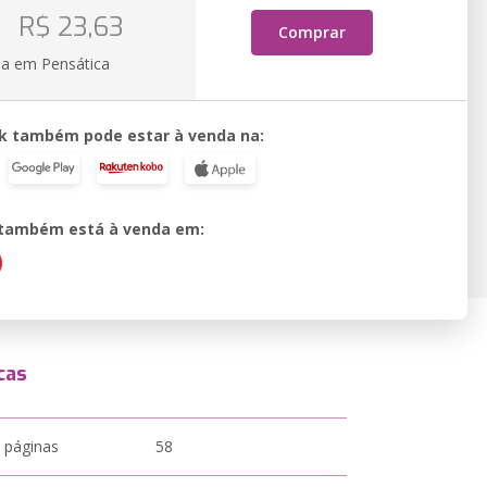
R$ 23,63
Comprar
ia em Pensática
k também pode estar à venda na:
o também está à venda em:
cas
 páginas
58