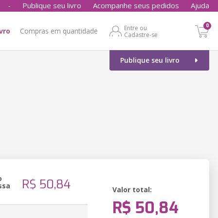
-
Publique seu livro
Acompanhe seus pedidos
Ajuda
0
Entre ou
ivro
Compras em quantidade
Cadastre-se
Publique seu livro
o
R$ 50,84
ssa
Valor total:
R$ 50,84