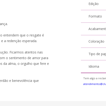
Edição
Formato
gança.
Acabamen
to entendem que o resgate é
o e a redenção esperada.
Coloração
lução. Ficarmos atentos nas
Tipo de pa
com o sentimento de amor para
os da alma, o orgulho que fere e
Idioma
Tem algo a reclam
perdão e benevolência que
atendimento@cl