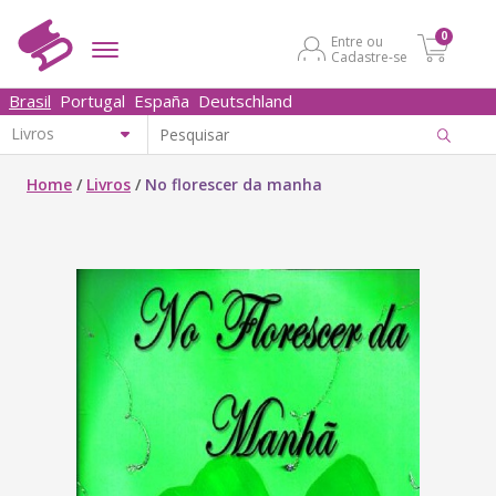
0
Entre ou
Cadastre-se
Brasil
Portugal
España
Deutschland
Home
/
Livros
/
No florescer da manha