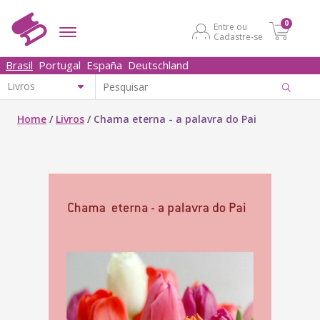
0
Entre ou
Cadastre-se
Brasil
Portugal
España
Deutschland
Home
/
Livros
/
Chama eterna - a palavra do Pai