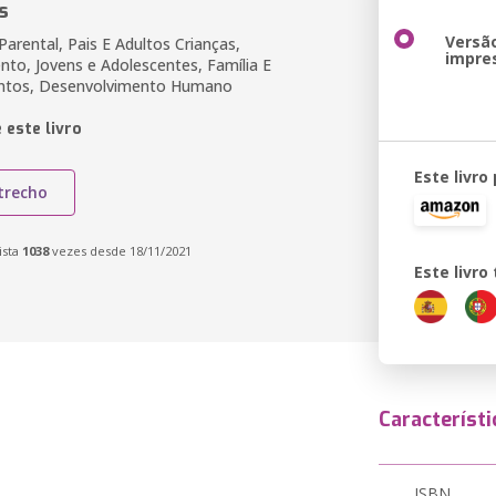
s
Versã
Parental, Pais E Adultos Crianças,
impre
to, Jovens e Adolescentes, Família E
ntos, Desenvolvimento Humano
 este livro
Este livro
trecho
ista
1038
vezes desde 18/11/2021
Este livr
Característi
ISBN