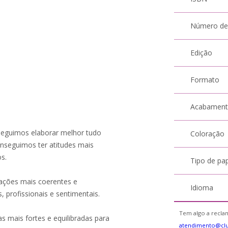
Número de
Edição
Formato
Acabamen
eguimos elaborar melhor tudo
Coloração
nseguimos ter atitudes mais
s.
Tipo de pa
 ações mais coerentes e
Idioma
, profissionais e sentimentais.
Tem algo a reclam
 mais fortes e equilibradas para
atendimento@cl