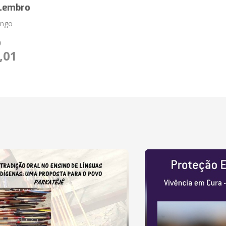
Lembro
ongo
O
,01