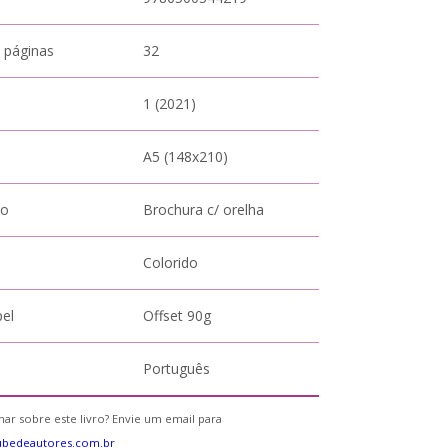
 páginas
32
1 (2021)
A5 (148x210)
to
Brochura c/ orelha
Colorido
pel
Offset 90g
Português
ar sobre este livro? Envie um email para
ubedeautores.com.br