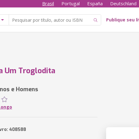
Brasil
Portugal
España
Deutschland
Publique seu l
a Um Troglodita
inos e Homens
Longo
ivro: 408588