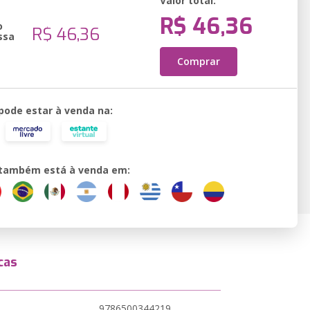
Valor total:
R$ 46,36
o
R$ 46,36
ssa
Comprar
 pode estar à venda na:
o também está à venda em:
cas
9786500344219