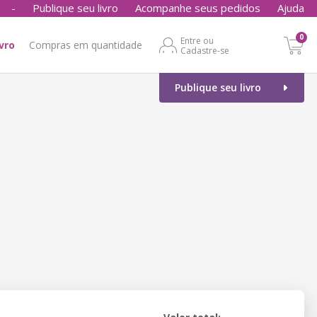
-
Publique seu livro
Acompanhe seus pedidos
Ajuda
0
Entre ou
ivro
Compras em quantidade
Cadastre-se
Publique seu livro