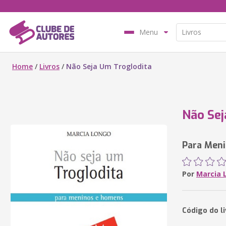
Menu
Home
/
Livros
/
Não Seja Um Troglodita
Não Sej
Para Men
Por
Marcia 
Código do l