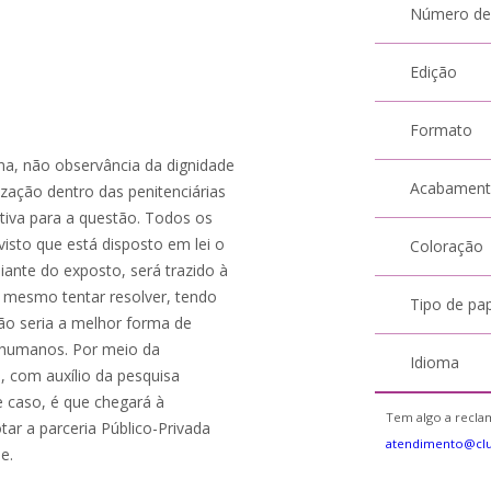
Número de
Edição
Formato
a, não observância da dignidade
Acabamen
zação dentro das penitenciárias
tiva para a questão. Todos os
isto que está disposto em lei o
Coloração
ante do exposto, será trazido à
mesmo tentar resolver, tendo
Tipo de pa
ção seria a melhor forma de
os humanos. Por meio da
Idioma
, com auxílio da pesquisa
de caso, é que chegará à
Tem algo a reclam
tar a parceria Público-Privada
atendimento@cl
e.