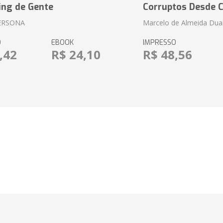
ing de Gente
Corruptos Desde C
ERSONA
Marcelo de Almeida Dua
O
EBOOK
IMPRESSO
,42
R$ 24,10
R$ 48,56