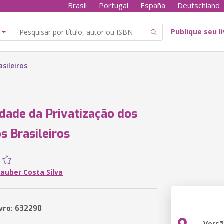
Brasil
Portugal
España
Deutschland
Publique seu l
sileiros
dade da Privatização dos
s Brasileiros
lauber Costa Silva
ivro: 632290
Vers