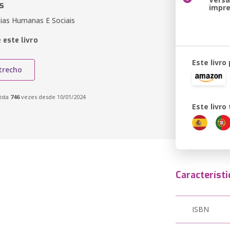
s
impr
cias Humanas E Sociais
 este livro
Este livro
trecho
ista
746
vezes desde 10/01/2024
Este livr
Característi
ISBN