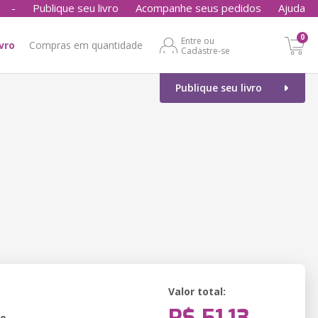
-
Publique seu livro
Acompanhe seus pedidos
Ajuda
0
Entre ou
ivro
Compras em quantidade
Cadastre-se
Publique seu livro
Valor total:
ão