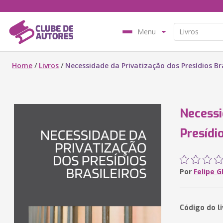
Menu
Home
/
Livros
/
Necessidade da Privatização dos Presídios Bra
Necessi
Presídio
Por
Felipe G
Código do l