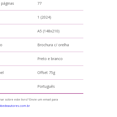
 páginas
77
1 (2024)
A5 (148x210)
to
Brochura c/ orelha
Preto e branco
pel
Offset 75g
Português
ar sobre este livro? Envie um email para
ubedeautores.com.br