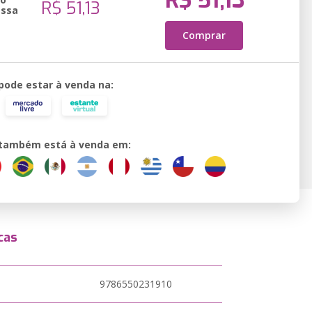
R$ 51,13
R$ 51,13
essa
Comprar
 pode estar à venda na:
o também está à venda em:
cas
9786550231910