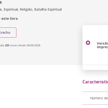
s
e, Espiritual, Religião, Batalha Espiritual
 este livro
trecho
Versã
ista
223
vezes desde 06/05/2026
impre
Característi
Número de