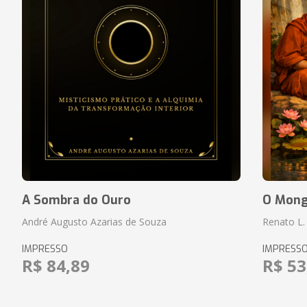
A Sombra do Ouro
O Monge
André Augusto Azarias de Souza
Renato L.
IMPRESSO
IMPRESS
R$ 84,89
R$ 53