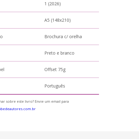
1 (2026)
A5 (148x210)
to
Brochura c/ orelha
Preto e branco
pel
Offset 75g
Português
ar sobre este livro? Envie um email para
ubedeautores.com.br