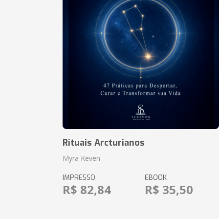
Rituais Arcturianos
Myra Keven
IMPRESSO
EBOOK
R$ 82,84
R$ 35,50