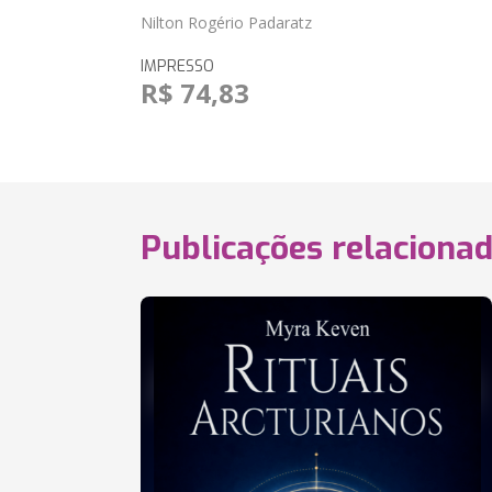
Nilton Rogério Padaratz
IMPRESSO
R$ 74,83
Publicações relaciona