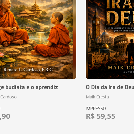
 budista e o aprendiz
O Dia da Ira de De
 Cardoso
Maik Cresta
O
IMPRESSO
,90
R$ 59,55