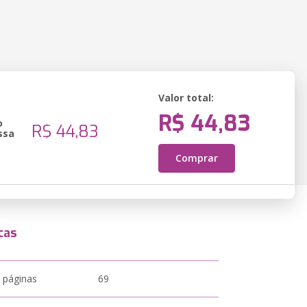
Valor total:
R$ 44,83
o
R$ 44,83
ssa
Comprar
cas
 páginas
69