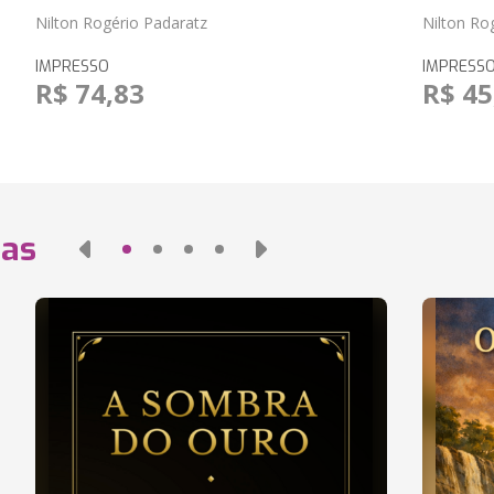
Nilton Rogério Padaratz
Nilton Ro
IMPRESSO
IMPRESS
R$ 74,83
R$ 45
das