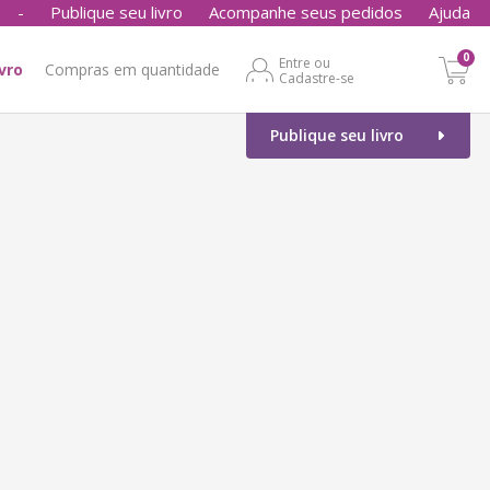
-
Publique seu livro
Acompanhe seus pedidos
Ajuda
0
Entre ou
ivro
Compras em quantidade
Cadastre-se
Publique seu livro