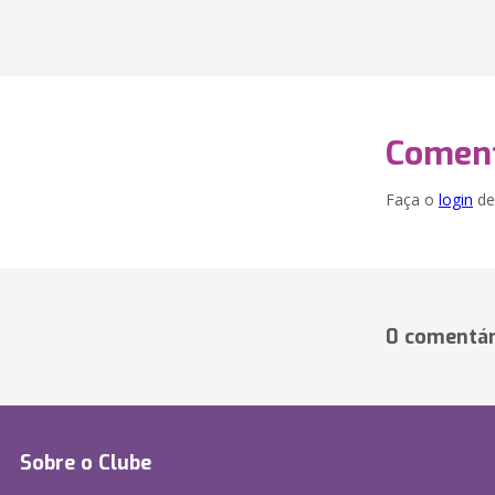
Coment
Faça o
login
dei
0 comentár
Sobre o Clube