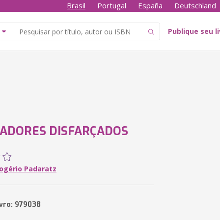
Brasil
Portugal
España
Deutschland
Publique seu l
ADORES DISFARÇADOS
Rogério Padaratz
ivro: 979038