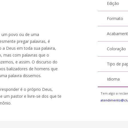
Edição
Formato
Acabamen
 de um povo ou de uma
esmente pregar palavras, é
 a Deus em toda sua palavra,
Coloração
o, mas com palavras que o
zemos, e assim. O discurso do
Tipo de pa
omos balizadores de homens que
 uma palavra dissemos.
Idioma
esponder é o próprio Deus,
Tem algo a reclam
e um pastor e livre-se dos que te
atendimento@cl
mônio.