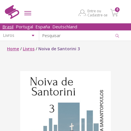
0
Entre ou
Cadastre-se
Brasil
Portugal
España
Deutschland
Home
/
Livros
/
Noiva de Santorini 3