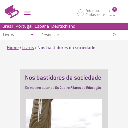
0
Entre ou
Cadastre-se
Brasil
Portugal
España
Deutschland
Home
/
Livros
/
Nos bastidores da sociedade