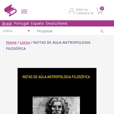
0
Entre ou
Cadastre-se
Brasil
Portugal
España
Deutschland
Home
/
Livros
/
NOTAS DE AULA ANTROPOLOGIA
FILOSÓFICA