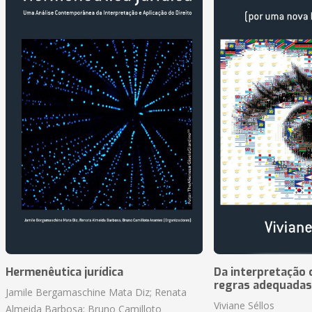
Hermenêutica jurídica
Da interpretação c
regras adequadas
Jamile Bergamaschine Mata Diz; Renata
Viviane Séllos
Almeida Barbosa; Bruno Camilloto