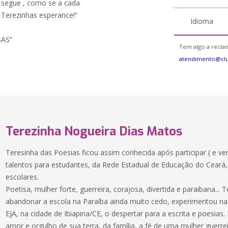
a segue , como se a cada
 Terezinhas esperance!”
Idioma
SAS”
Tem algo a reclam
atendimento@cl
Terezinha Nogueira Dias Matos
Teresinha das Poesias ficou assim conhecida após participar ( e ven
talentos para estudantes, da Rede Estadual de Educação do Ceará
escolares.
Poetisa, mulher forte, guerreira, corajosa, divertida e paraibana...
abandonar a escola na Paraíba ainda muito cedo, experimentou na
EJA, na cidade de Ibiapina/CE, o despertar para a escrita e poesia
amor e orgulho de sua terra, da família, a fé de uma mulher guerreir