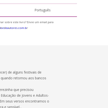
Português
ar sobre este livro? Envie um email para
ubedeautores.com.br
cer) de alguns festivais de
, quando retornou aos bancos
 Terezinha que precisou
 Educação de Jovens e Adultos-
s. Em seus versos encontramos o
a e sensível...