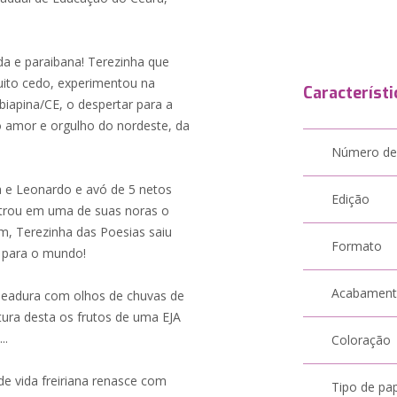
ida e paraibana! Terezinha que
uito cedo, experimentou na
Característi
biapina/CE, o despertar para a
o amor e orgulho do nordeste, da
Número de
 e Leonardo e avó de 5 netos
Edição
ontrou em uma de suas noras o
im, Terezinha das Poesias saiu
Formato
, para o mundo!
Acabamen
eadura com olhos de chuvas de
ura desta os frutos de uma EJA
..
Coloração
de vida freiriana renasce com
Tipo de pa