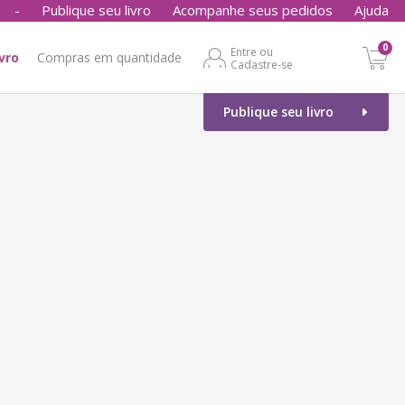
-
Publique seu livro
Acompanhe seus pedidos
Ajuda
0
Entre ou
ivro
Compras em quantidade
Cadastre-se
Publique seu livro