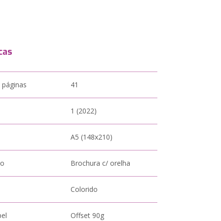
cas
 páginas
41
1 (2022)
A5 (148x210)
to
Brochura c/ orelha
Colorido
pel
Offset 90g