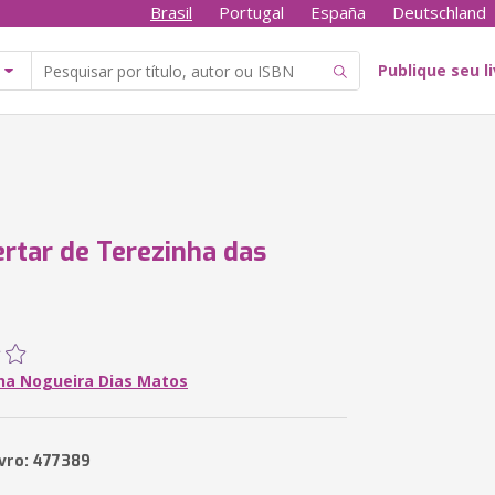
Brasil
Portugal
España
Deutschland
Publique seu l
rtar de Terezinha das
ha Nogueira Dias Matos
ivro: 477389