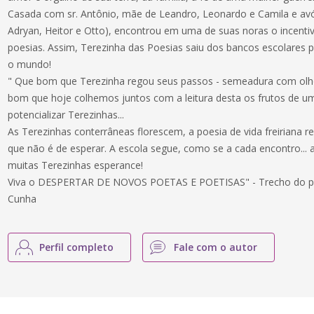
Casada com sr. Antônio, mãe de Leandro, Leonardo e Camila e avó 
Adryan, Heitor e Otto), encontrou em uma de suas noras o incenti
poesias. Assim, Terezinha das Poesias saiu dos bancos escolares pa
o mundo!
" Que bom que Terezinha regou seus passos - semeadura com olh
bom que hoje colhemos juntos com a leitura desta os frutos de u
potencializar Terezinhas...
As Terezinhas conterrâneas florescem, a poesia de vida freiriana
que não é de esperar. A escola segue, como se a cada encontro..
muitas Terezinhas esperance!
Viva o DESPERTAR DE NOVOS POETAS E POETISAS" - Trecho do pre
Cunha
Perfil completo
Fale com o autor