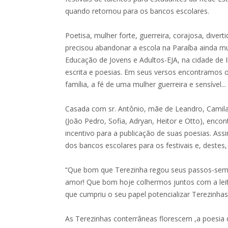
quando retornou para os bancos escolares.
Poetisa, mulher forte, guerreira, corajosa, divert
precisou abandonar a escola na Paraíba ainda m
Educação de Jovens e Adultos-EJA, na cidade de I
escrita e poesias. Em seus versos encontramos 
família, a fé de uma mulher guerreira e sensível...
Casada com sr. Antônio, mãe de Leandro, Camila
(João Pedro, Sofia, Adryan, Heitor e Otto), enc
incentivo para a publicação de suas poesias. Ass
dos bancos escolares para os festivais e, destes
“Que bom que Terezinha regou seus passos-sem
amor! Que bom hoje colhermos juntos com a leit
que cumpriu o seu papel potencializar Terezinhas.
As Terezinhas conterrâneas florescem ,a poesia 