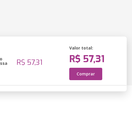
Valor total:
R$ 57,31
o
R$ 57,31
essa
Comprar