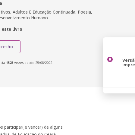
s
tivos, Adultos E Educação Continuada, Poesia,
esenvolvimento Humano
 este livro
trecho
Versã
ista
1523
vezes desde 25/08/2022
impr
 participar( e vencer) de alguns
stadual de Educação do Ceará,