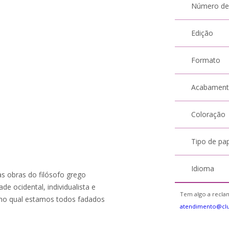
Número de
Edição
Formato
Acabamen
Coloração
Tipo de pa
Idioma
as obras do filósofo grego
e ocidental, individualista e
Tem algo a reclam
s no qual estamos todos fadados
atendimento@cl