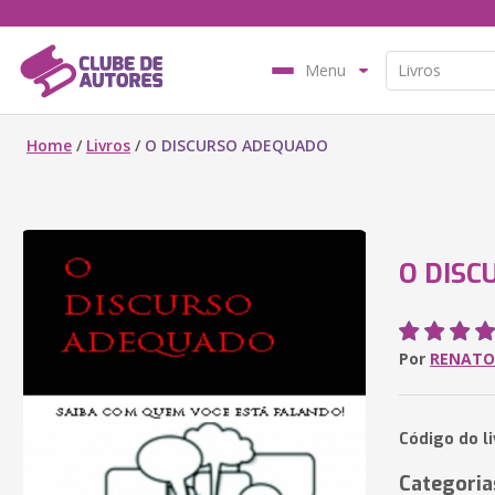
Menu
Home
/
Livros
/
O DISCURSO ADEQUADO
O DISC
Por
RENATO
Código do li
Categoria