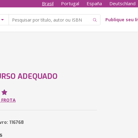
Brasil
Portugal
España
Deutschland
Publique seu l
URSO ADEQUADO
 FROTA
vro: 116768
s