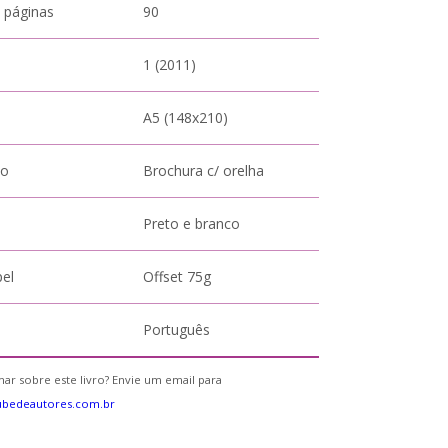
 páginas
90
1 (2011)
A5 (148x210)
to
Brochura c/ orelha
Preto e branco
pel
Offset 75g
Português
ar sobre este livro? Envie um email para
ubedeautores.com.br