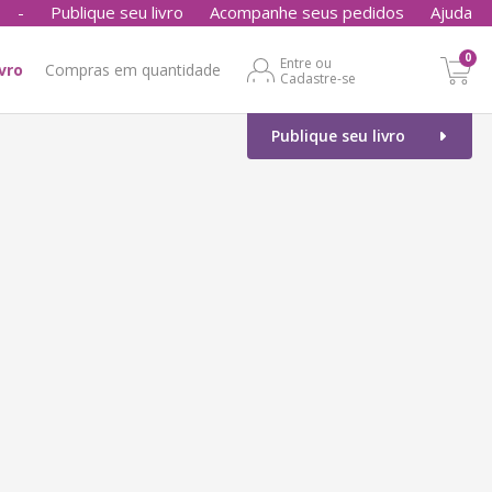
-
Publique seu livro
Acompanhe seus pedidos
Ajuda
0
Entre ou
ivro
Compras em quantidade
Cadastre-se
Publique seu livro