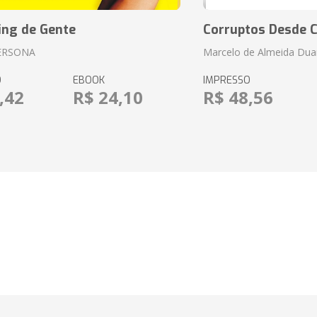
ing de Gente
Corruptos Desde C
ERSONA
Marcelo de Almeida Dua
O
EBOOK
IMPRESSO
,42
R$ 24,10
R$ 48,56