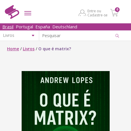
0
Entre ou
Cadastre-se
Brasil
Portugal
España
Deutschland
Home
/
Livros
/
O que é matrix?