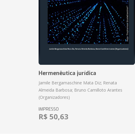
Hermenêutica jurídica
Jamile Bergamaschine Mata Diz; Renata
Almeida Barbosa; Bruno Camilloto Arantes
(Organizadores)
IMPRESSO
R$ 50,63