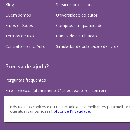
Blog
Serviços profissionais
Quem somos
Universidade do autor
Fatos e Dados
Compras em quantidade
Termos de uso
Canais de distribuição
Contrato com o Autor
Simulador de publicação
de livros
Precisa de ajuda?
Perguntas frequentes
Fale conosco: (atendimento@clubedeautores.com.br)
Nós usamos cookies e outras tecnologias semelhantes para melhorar
que atualizamos nossa
Política de Privacidade
.
Clube de Autores Publicações S/A - CNPJ: 16.779.786/0001-27
Av. Juscelino Kubitscheck, 350 - 2 andar - Centro, Joinville - SC, 89201-100