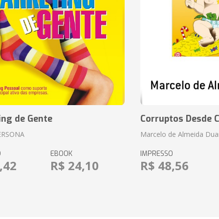
ing de Gente
Corruptos Desde C
ERSONA
Marcelo de Almeida Dua
O
EBOOK
IMPRESSO
,42
R$ 24,10
R$ 48,56