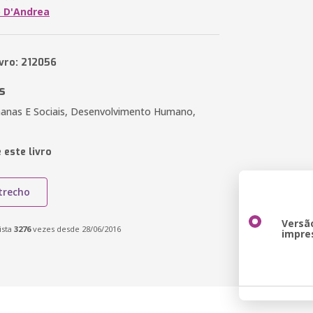
 D'Andrea
ivro: 212056
s
anas E Sociais, Desenvolvimento Humano,
 este livro
trecho
Versã
ista
3276
vezes desde 28/06/2016
impre