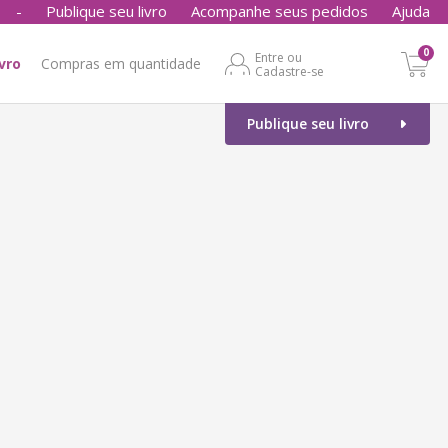
-
Publique seu livro
Acompanhe seus pedidos
Ajuda
0
Entre ou
ivro
Compras em quantidade
Cadastre-se
Publique seu livro