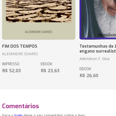
FIM DOS TEMPOS
Testemunhas de J
engano surrealis
ALEXANDRE SOARES
Ademilson F. Silva
IMPRESSO
EBOOK
EBOOK
R$ 52,03
R$ 23,63
R$ 26,60
Comentários
Faça o
login
deixe o seu comentário sobre o livro.