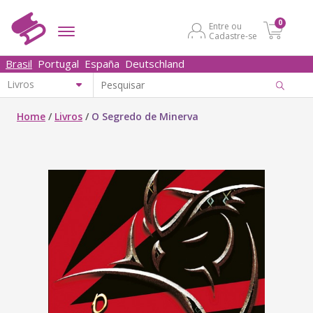
0
Entre ou
Cadastre-se
Brasil
Portugal
España
Deutschland
Home
/
Livros
/
O Segredo de Minerva