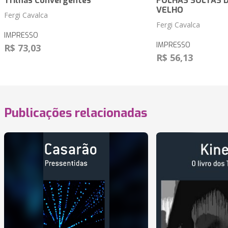
Trilhas Convergentes
FOLHAS SOLTAS 
VELHO
Fergi Cavalca
Fergi Cavalca
IMPRESSO
IMPRESSO
R$ 73,03
R$ 56,13
Publicações relacionadas