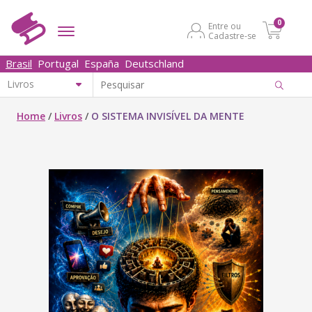
0
Entre ou
Cadastre-se
Brasil
Portugal
España
Deutschland
Home
/
Livros
/
O SISTEMA INVISÍVEL DA MENTE