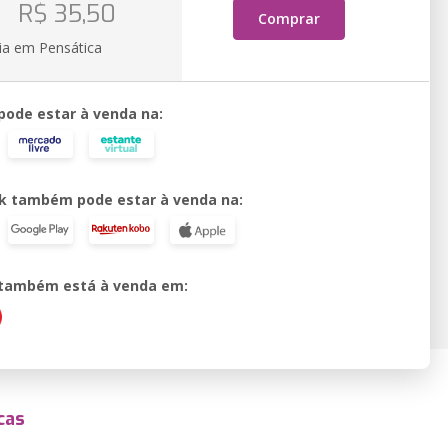
o
R$ 35,50
Comprar
ia em Pensática
 pode estar à venda na:
k também pode estar à venda na:
o também está à venda em:
cas