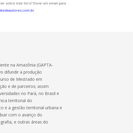
ar sobre este livro? Envie um email para
ubedeautores.com.br
biente na Amazônia (GAPTA-
vo difundir a produção
 curso de Mestrado em
ição e de parceiros; assim
ersidades no Pará, no Brasil e
ica territorial do
e a gestão territorial urbana e
ibuir com o avanço do
rafia, e outras áreas do