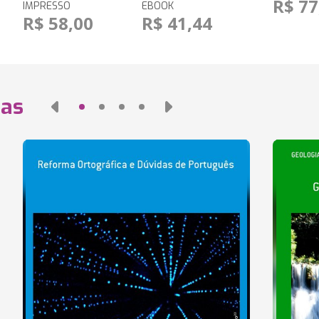
R$ 77
IMPRESSO
EBOOK
R$ 58,00
R$ 41,44
das