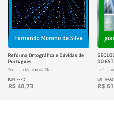
Reforma Ortográfica e Dúvidas de
GEOLOG
Português
DO EST
Fernando Moreno da Silva
josé anton
IMPRESSO
IMPRESS
R$ 40,73
R$ 61