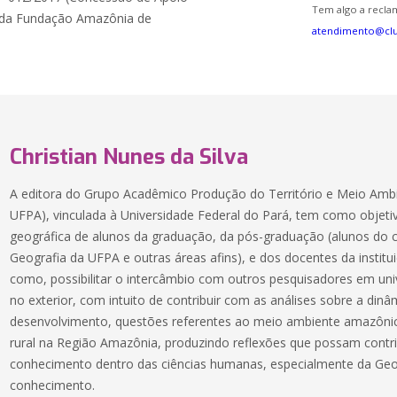
Tem algo a reclam
, da Fundação Amazônia de
atendimento@cl
Christian Nunes da Silva
A editora do Grupo Acadêmico Produção do Território e Meio Am
UFPA), vinculada à Universidade Federal do Pará, tem como objeti
geográfica de alunos da graduação, da pós-graduação (alunos do
Geografia da UFPA e outras áreas afins), e dos docentes da institu
como, possibilitar o intercâmbio com outros pesquisadores em univ
no exterior, com intuito de contribuir com as análises sobre a dinâm
desenvolvimento, questões referentes ao meio ambiente amazônico 
rural na Região Amazônia, produzindo reflexões que possam contr
conhecimento dentro das ciências humanas, especialmente da Geog
conhecimento.