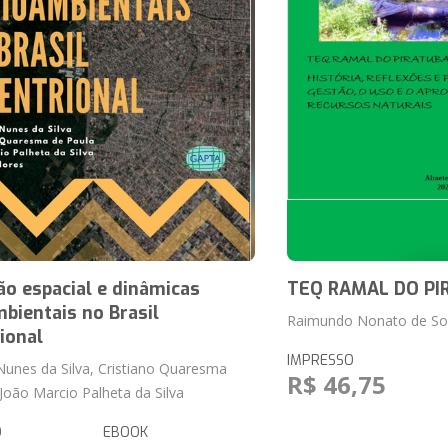
o espacial e dinâmicas
TEQ RAMAL DO PI
bientais no Brasil
Raimundo Nonato de So
ional
IMPRESSO
 Nunes da Silva, Cristiano Quaresma
R$ 46,75
 João Marcio Palheta da Silva
O
EBOOK