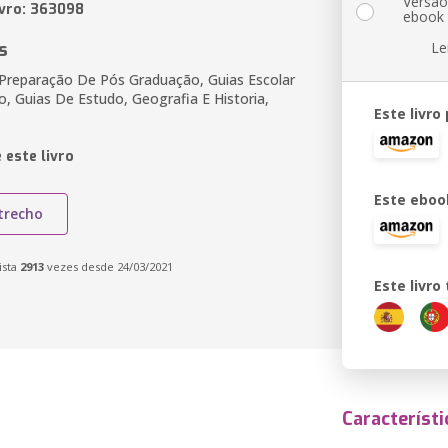
Versã
ivro: 363098
ebook
s
Le
, Preparação De Pós Graduação, Guias Escolar
, Guias De Estudo, Geografia E Historia,
Este livro
 este livro
Este eboo
trecho
ista
2913
vezes desde 24/03/2021
Este livr
Característi