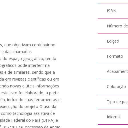
ISBN
Número de
Edição
s, que objetivam contribuir no
a e das chamadas
Formato
to do espaço geográfico, tendo
gráficos pode interferir na
Acabamen
s e de similares, sendo que a
da em revistas científicas ou em
azendo novas e úteis informações
Coloração
este livro foi elaborado, a partir
fia, incluindo suas ferramentas e
Tipo de pa
a execução do projeto O uso da
 como tecnologia assistiva de
Idioma
sidade Federal do Pará (UFPA) e
° 012/2017 (Concessão de Apoio