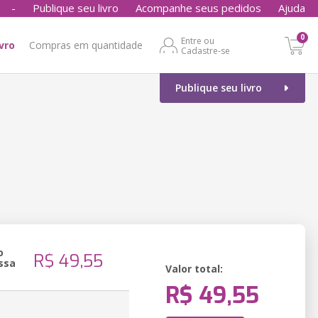
-
Publique seu livro
Acompanhe seus pedidos
Ajuda
0
Entre ou
ivro
Compras em quantidade
Cadastre-se
Publique seu livro
o
R$ 49,55
ssa
Valor total:
R$ 49,55