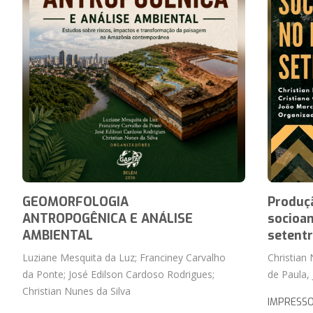
GEOMORFOLOGIA
Produçã
ANTROPOGÊNICA E ANÁLISE
socioam
AMBIENTAL
setentr
Luziane Mesquita da Luz; Franciney Carvalho
Christian
da Ponte; José Edilson Cardoso Rodrigues;
de Paula,
Christian Nunes da Silva
IMPRESS