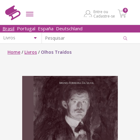
0
Entre ou
Cadastre-se
Brasil
Portugal
España
Deutschland
Home
/
Livros
/
Olhos Traídos