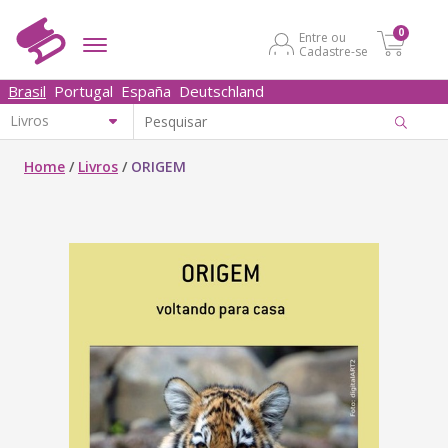
0
Entre ou
Cadastre-se
Brasil
Portugal
España
Deutschland
Home
/
Livros
/
ORIGEM