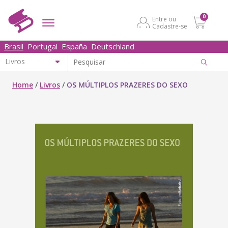
0
Entre ou
Cadastre-se
Brasil
Portugal
España
Deutschland
Home
/
Livros
/
OS MÚLTIPLOS PRAZERES DO SEXO