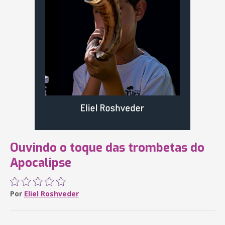
Ouvindo o toque das trombetas do
Apocalipse
Por
Eliel Roshveder