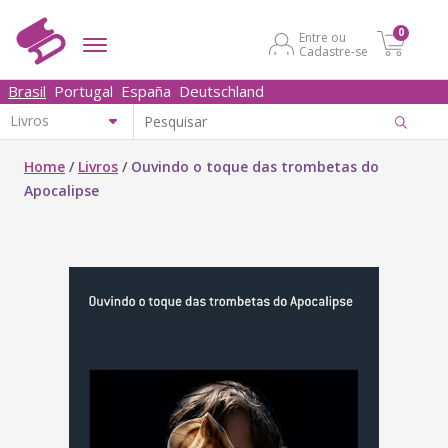
0
Entre ou
Cadastre-se
Brasil
Portugal
España
Deutschland
Home
/
Livros
/
Ouvindo o toque das trombetas do
Apocalipse