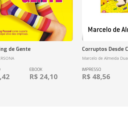
ing de Gente
Corruptos Desde C
ERSONA
Marcelo de Almeida Dua
O
EBOOK
IMPRESSO
,42
R$ 24,10
R$ 48,56