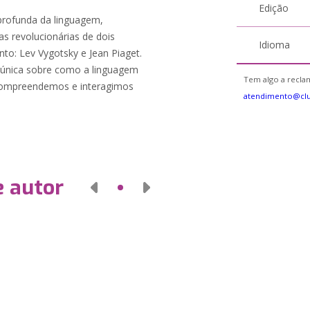
Edição
profunda da linguagem,
s revolucionárias de dois
Idioma
to: Lev Vygotsky e Jean Piaget.
 única sobre como a linguagem
Tem algo a reclam
compreendemos e interagimos
atendimento@cl
e autor