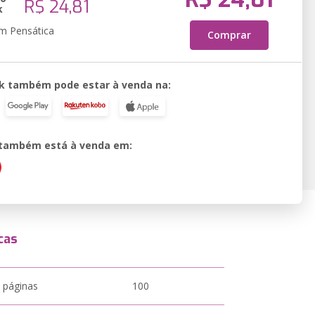
R$ 24,81
k
em Pensática
Comprar
k também pode estar à venda na:
o também está à venda em:
cas
 páginas
100