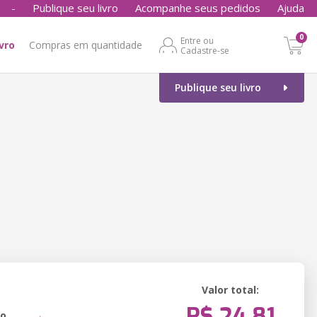
-
Publique seu livro
Acompanhe seus pedidos
Ajuda
0
Entre ou
ivro
Compras em quantidade
Cadastre-se
Publique seu livro
Valor total:
R$ 24,81
ão