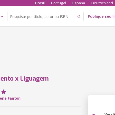
Brasil
Portugal
España
Deutschland
Publique seu l
ento x Liguagem
Rene Fanton
Vers