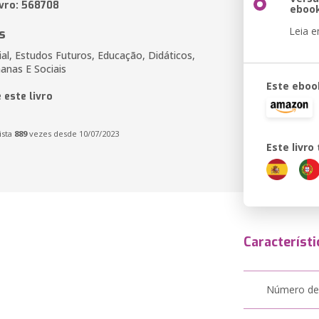
ivro: 568708
eboo
Leia 
s
al, Estudos Futuros, Educação, Didáticos,
anas E Sociais
Este eboo
 este livro
ista
889
vezes desde 10/07/2023
Este livr
Característi
Número de