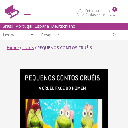
0
Entre ou
Cadastre-se
Brasil
Portugal
España
Deutschland
Home
/
Livros
/
PEQUENOS CONTOS CRUÉIS