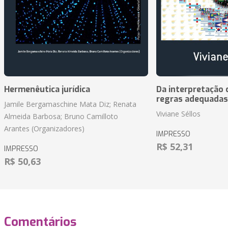
Hermenêutica jurídica
Da interpretação c
regras adequadas
Jamile Bergamaschine Mata Diz; Renata
Viviane Séllos
Almeida Barbosa; Bruno Camilloto
Arantes (Organizadores)
IMPRESSO
R$ 52,31
IMPRESSO
R$ 50,63
Comentários