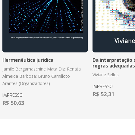
Hermenêutica jurídica
Da interpretação c
regras adequadas
Jamile Bergamaschine Mata Diz; Renata
Viviane Séllos
Almeida Barbosa; Bruno Camilloto
Arantes (Organizadores)
IMPRESSO
R$ 52,31
IMPRESSO
R$ 50,63