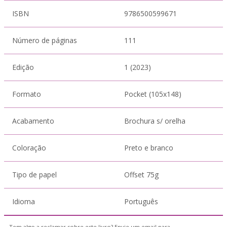
ISBN
9786500599671
Número de páginas
111
Edição
1 (2023)
Formato
Pocket (105x148)
Acabamento
Brochura s/ orelha
Coloração
Preto e branco
Tipo de papel
Offset 75g
Idioma
Português
Tem algo a reclamar sobre este livro? Envie um email para