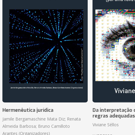
Hermenêutica jurídica
Da interpretação c
regras adequadas
Jamile Bergamaschine Mata Diz; Renata
Viviane Séllos
Almeida Barbosa; Bruno Camilloto
Arantes (Organizadores)