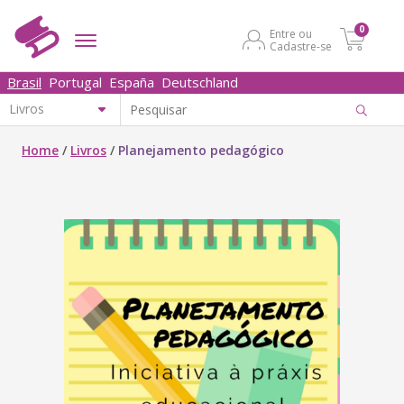
0
Entre ou
Cadastre-se
Brasil
Portugal
España
Deutschland
Home
/
Livros
/
Planejamento pedagógico