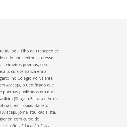
6/1969, filho de Francisco de
sde cedo apresentou interesse
ia os primeiros poemas, com
caju, cuja temática era a
arto, no Colégio Polivalente.
em Aracaju, o Certificado que
eve poemas publicados em dois
rasileira (Shogun Editora e Arte),
otícias, em Tobias Barreto,
racaju. Jornalista, Radialista,
uperior, com curso de
inclusão - Educação Física