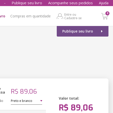
-
Publique seu livro
Acompanhe seus pedidos
Ajuda
0
Entre ou
ivro
Compras em quantidade
Cadastre-se
Publique seu livro
o
R$ 89,06
ssa
Valor total:
ão
R$ 89,06