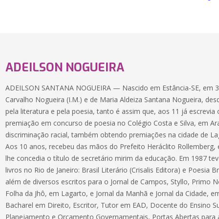
ADEILSON NOGUEIRA
ADEILSON SANTANA NOGUEIRA — Nascido em Estância-SE, em 30/0
Carvalho Nogueira (I.M.) e de Maria Aldeiza Santana Nogueira, de
pela literatura e pela poesia, tanto é assim que, aos 11 já escrev
premiação em concurso de poesia no Colégio Costa e Silva, em Ara
discriminação racial, também obtendo premiações na cidade de Lag
Aos 10 anos, recebeu das mãos do Prefeito Heráclito Rollemberg, 
lhe concedia o título de secretário mirim da educação. Em 1987 t
livros no Rio de Janeiro: Brasil Literário (Crisalis Editora) e Poesia B
além de diversos escritos para o Jornal de Campos, Styllo, Primo N
Folha da Jhô, em Lagarto, e Jornal da Manhã e Jornal da Cidade, em A
Bacharel em Direito, Escritor, Tutor em EAD, Docente do Ensino S
Planejamento e Orçamento Governamentais, Portas Abertas para a 