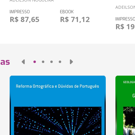
ADEILSO
IMPRESSO
EBOOK
R$ 87,65
R$ 71,12
IMPRESS
R$ 19
das