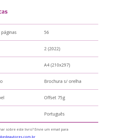
cas
 páginas
56
2 (2022)
A4 (210x297)
to
Brochura s/ orelha
pel
Offset 75g
Português
ar sobre este livro? Envie um email para
ubedeautores.com.br