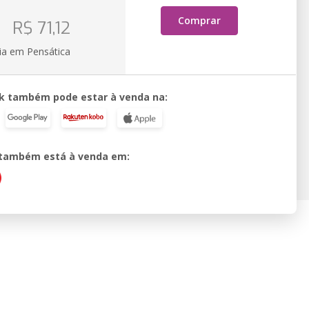
o
Comprar
R$ 71,12
ia em Pensática
k também pode estar à venda na:
o também está à venda em: