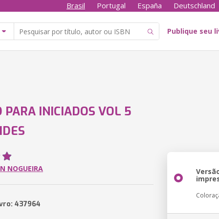
Brasil
Portugal
España
Deutschland
Publique seu l
 PARA INICIADOS VOL 5
IDES
ON NOGUEIRA
Versã
impre
Coloraç
ivro: 437964