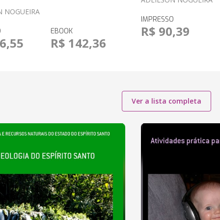
N NOGUEIRA
IMPRESSO
R$ 90,39
O
EBOOK
6,55
R$ 142,36
Ver a lista completa