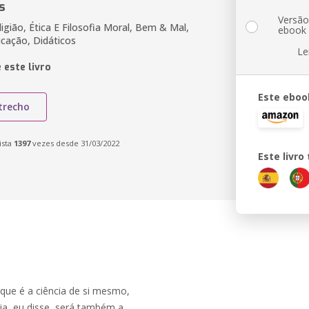
s
Versã
eligião, Ética E Filosofia Moral, Bem & Mal,
ebook
ucação, Didáticos
Le
 este livro
Este eboo
trecho
ista
1397
vezes desde 31/03/2022
Este livr
 que é a ciência de si mesmo,
ia, eu disse, será também a