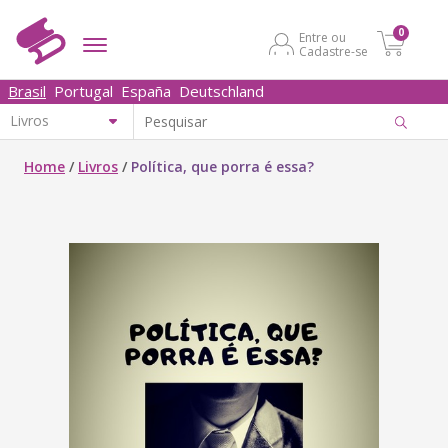
0
Entre ou
Cadastre-se
Brasil
Portugal
España
Deutschland
Home
/
Livros
/
Política, que porra é essa?