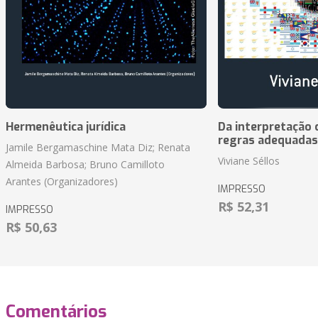
Hermenêutica jurídica
Da interpretação c
regras adequadas
Jamile Bergamaschine Mata Diz; Renata
Viviane Séllos
Almeida Barbosa; Bruno Camilloto
Arantes (Organizadores)
IMPRESSO
R$ 52,31
IMPRESSO
R$ 50,63
Comentários