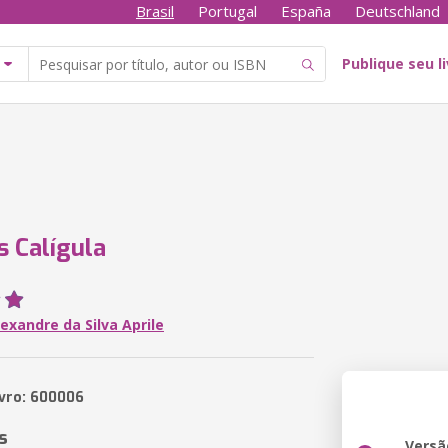
Brasil
Portugal
España
Deutschland
Publique seu l
s Calígula
exandre da Silva Aprile
ivro: 600006
s
Versã