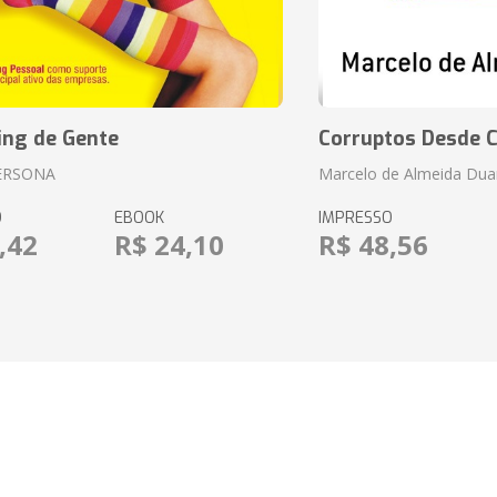
ing de Gente
Corruptos Desde C
ERSONA
Marcelo de Almeida Dua
O
EBOOK
IMPRESSO
,42
R$ 24,10
R$ 48,56