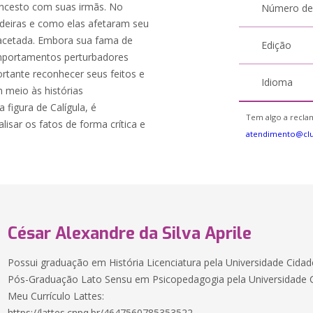
incesto com suas irmãs. No
Número de
adeiras e como elas afetaram seu
ifacetada. Embora sua fama de
Edição
omportamentos perturbadores
rtante reconhecer seus feitos e
Idioma
 meio às histórias
 figura de Calígula, é
Tem algo a reclam
isar os fatos de forma crítica e
atendimento@cl
César Alexandre da Silva Aprile
Possui graduação em História Licenciatura pela Universidade Cida
Pós-Graduação Lato Sensu em Psicopedagogia pela Universidade Cr
Meu Currículo Lattes:
https://lattes.cnpq.br/4647560785353522