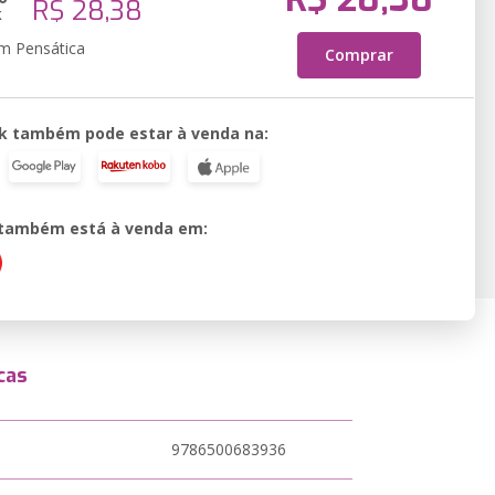
R$ 28,38
k
em Pensática
Comprar
k também pode estar à venda na:
o também está à venda em:
cas
9786500683936