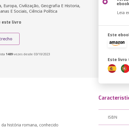
eboo
a, Europa, Civilização, Geografia E Historia,
nas E Sociais, Ciência Política
Leia 
 este livro
Este eboo
trecho
ista
1489
vezes desde 03/10/2023
Este livr
Característi
ISBN
a da história romana, conhecido