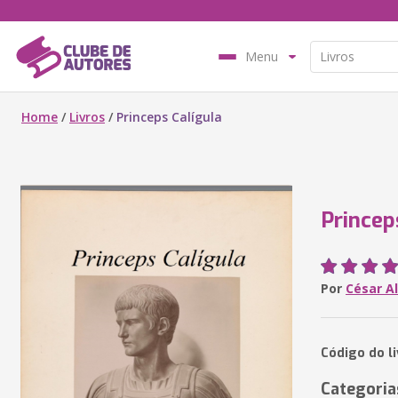
Menu
Home
/
Livros
/
Princeps Calígula
Princep
Por
César Al
Código do l
Categoria