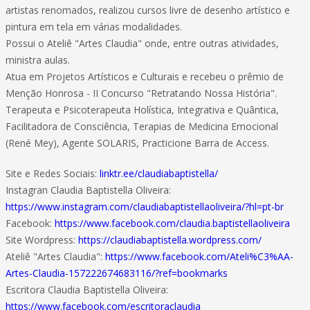
artistas renomados, realizou cursos livre de desenho artístico e
pintura em tela em várias modalidades.
Possui o Ateliê "Artes Claudia" onde, entre outras atividades,
ministra aulas.
Atua em Projetos Artísticos e Culturais e recebeu o prêmio de
Menção Honrosa - II Concurso "Retratando Nossa História".
Terapeuta e Psicoterapeuta Holística, Integrativa e Quântica,
Facilitadora de Consciência, Terapias de Medicina Emocional
(René Mey), Agente SOLARIS, Practicione Barra de Access.
Site e Redes Sociais:
linktr.ee/claudiabaptistella/
Instagran Claudia Baptistella Oliveira:
https://www.instagram.com/claudiabaptistellaoliveira/?hl=pt-br
Facebook:
https://www.facebook.com/claudia.baptistellaoliveira
Site Wordpress:
https://claudiabaptistella.wordpress.com/
Ateliê "Artes Claudia":
https://www.facebook.com/Ateli%C3%AA-
Artes-Claudia-157222674683116/?ref=bookmarks
Escritora Claudia Baptistella Oliveira:
https://www.facebook.com/escritoraclaudia