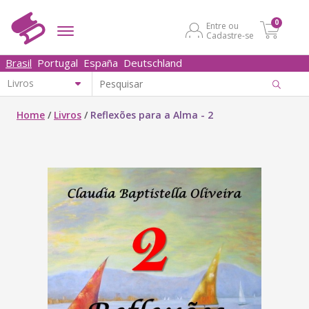
0
Entre ou
Cadastre-se
Brasil
Portugal
España
Deutschland
Home
/
Livros
/
Reflexões para a Alma - 2