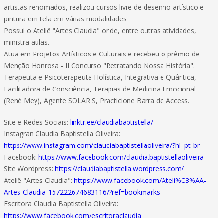
artistas renomados, realizou cursos livre de desenho artístico e
pintura em tela em várias modalidades.
Possui o Ateliê "Artes Claudia" onde, entre outras atividades,
ministra aulas.
Atua em Projetos Artísticos e Culturais e recebeu o prêmio de
Menção Honrosa - II Concurso "Retratando Nossa História".
Terapeuta e Psicoterapeuta Holística, Integrativa e Quântica,
Facilitadora de Consciência, Terapias de Medicina Emocional
(René Mey), Agente SOLARIS, Practicione Barra de Access.
Site e Redes Sociais:
linktr.ee/claudiabaptistella/
Instagran Claudia Baptistella Oliveira:
https://www.instagram.com/claudiabaptistellaoliveira/?hl=pt-br
Facebook:
https://www.facebook.com/claudia.baptistellaoliveira
Site Wordpress:
https://claudiabaptistella.wordpress.com/
Ateliê "Artes Claudia":
https://www.facebook.com/Ateli%C3%AA-
Artes-Claudia-157222674683116/?ref=bookmarks
Escritora Claudia Baptistella Oliveira:
https://www.facebook.com/escritoraclaudia