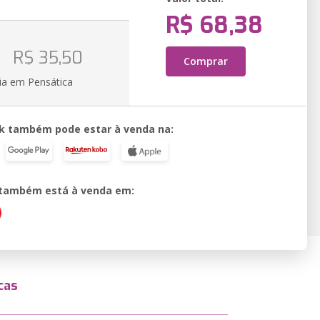
R$ 68,38
o
R$ 35,50
Comprar
ia em Pensática
k também pode estar à venda na:
o também está à venda em:
cas