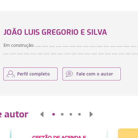
JOÃO LUIS GREGORIO E SILVA
Em construção. ...... ...... ...... ...... ...... ...... ...... ...... ...... ...... ...... ...... ...... ...... ...... ......
...... ...... ...... ...... ...... ...... ...... ...... ...... ...... ...... ...... ...... ...... ...... ...... ...... ...... ...... ......
Perfil completo
Fale com o autor
e autor