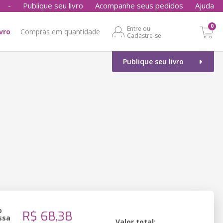
-
Publique seu livro
Acompanhe seus pedidos
Ajuda
0
Entre ou
ivro
Compras em quantidade
Cadastre-se
Publique seu livro
o
R$ 68,38
ssa
Valor total: