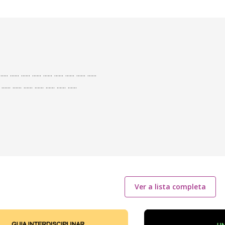
 ...... ...... ...... ...... ...... ...... ...... ......
 ...... ...... ...... ...... ...... ...... ......
Ver a lista completa