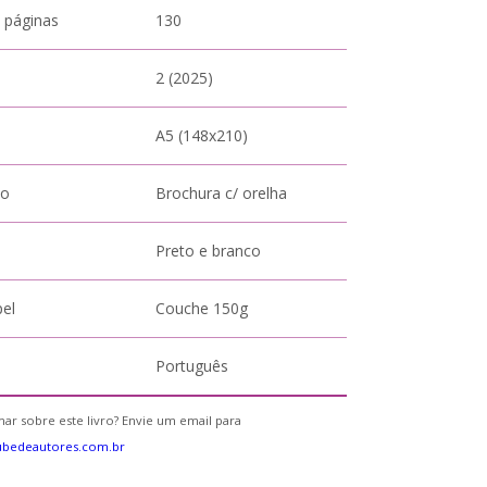
 páginas
130
2 (2025)
A5 (148x210)
to
Brochura c/ orelha
Preto e branco
pel
Couche 150g
Português
ar sobre este livro? Envie um email para
ubedeautores.com.br