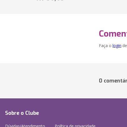
Coment
Faça o
login
dei
0 comentár
Sobre o Clube
Dúvidas/Atendimento
Política de privacidade