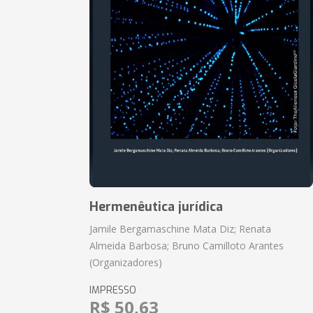
Hermenêutica jurídica
Jamile Bergamaschine Mata Diz; Renata
Almeida Barbosa; Bruno Camilloto Arantes
(Organizadores)
IMPRESSO
R$ 50,63