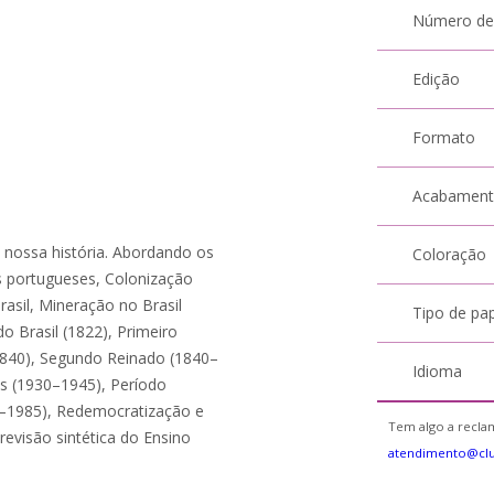
Número de
Edição
Formato
Acabamen
 nossa história. Abordando os
Coloração
s portugueses, Colonização
rasil, Mineração no Brasil
Tipo de pa
o Brasil (1822), Primeiro
1840), Segundo Reinado (1840–
Idioma
as (1930–1945), Período
4–1985), Redemocratização e
Tem algo a reclam
revisão sintética do Ensino
atendimento@cl