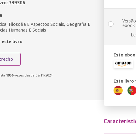
ivro: 739306
s
Versã
ítica, Filosofia E Aspectos Sociais, Geografia E
ebook
ncias Humanas E Sociais
Le
 este livro
Este eboo
trecho
ista
1956
vezes desde 02/11/2024
Este livr
Característi