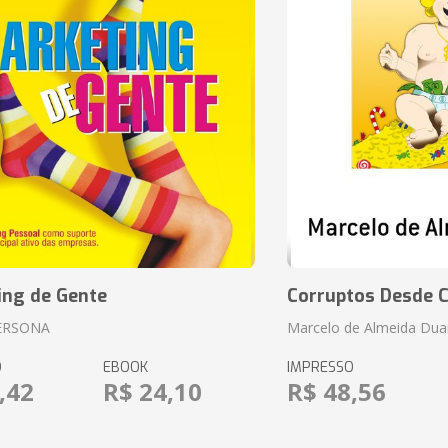
ing de Gente
Corruptos Desde C
ERSONA
Marcelo de Almeida Dua
O
EBOOK
IMPRESSO
,42
R$ 24,10
R$ 48,56