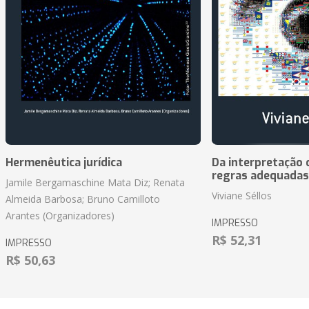
Hermenêutica jurídica
Da interpretação c
regras adequadas
Jamile Bergamaschine Mata Diz; Renata
Viviane Séllos
Almeida Barbosa; Bruno Camilloto
Arantes (Organizadores)
IMPRESSO
R$ 52,31
IMPRESSO
R$ 50,63