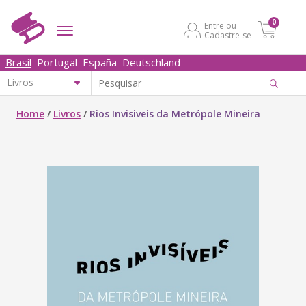
0
Entre ou
Cadastre-se
Brasil
Portugal
España
Deutschland
Home
/
Livros
/
Rios Invisiveis da Metrópole Mineira