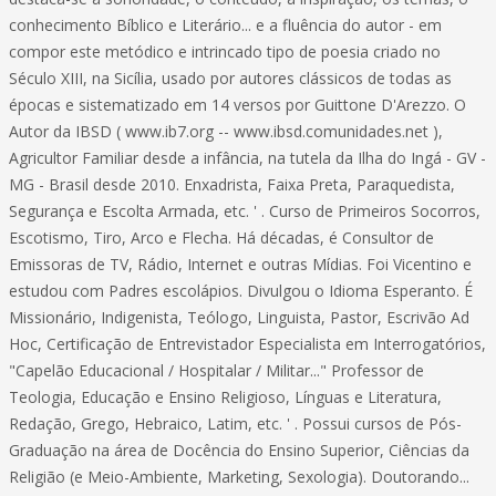
conhecimento Bíblico e Literário... e a fluência do autor - em
compor este metódico e intrincado tipo de poesia criado no
Século XIII, na Sicília, usado por autores clássicos de todas as
épocas e sistematizado em 14 versos por Guittone D'Arezzo. O
Autor da IBSD ( www.ib7.org -- www.ibsd.comunidades.net ),
Agricultor Familiar desde a infância, na tutela da Ilha do Ingá - GV -
MG - Brasil desde 2010. Enxadrista, Faixa Preta, Paraquedista,
Segurança e Escolta Armada, etc. ' . Curso de Primeiros Socorros,
Escotismo, Tiro, Arco e Flecha. Há décadas, é Consultor de
Emissoras de TV, Rádio, Internet e outras Mídias. Foi Vicentino e
estudou com Padres escolápios. Divulgou o Idioma Esperanto. É
Missionário, Indigenista, Teólogo, Linguista, Pastor, Escrivão Ad
Hoc, Certificação de Entrevistador Especialista em Interrogatórios,
"Capelão Educacional / Hospitalar / Militar..." Professor de
Teologia, Educação e Ensino Religioso, Línguas e Literatura,
Redação, Grego, Hebraico, Latim, etc. ' . Possui cursos de Pós-
Graduação na área de Docência do Ensino Superior, Ciências da
Religião (e Meio-Ambiente, Marketing, Sexologia). Doutorando...