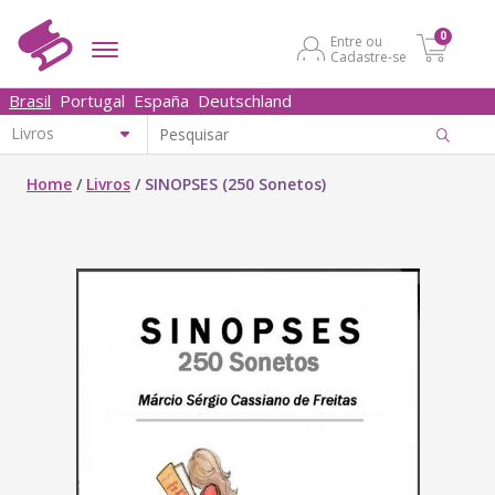
0
Entre ou
Cadastre-se
Brasil
Portugal
España
Deutschland
Home
/
Livros
/
SINOPSES (250 Sonetos)