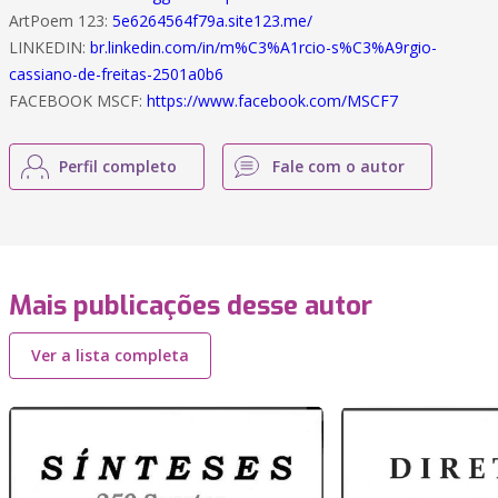
ArtPoem 123:
5e6264564f79a.site123.me/
LINKEDIN:
br.linkedin.com/in/m%C3%A1rcio-s%C3%A9rgio-
cassiano-de-freitas-2501a0b6
FACEBOOK MSCF:
https://www.facebook.com/MSCF7
Perfil completo
Fale com o autor
Mais publicações desse autor
Ver a lista completa