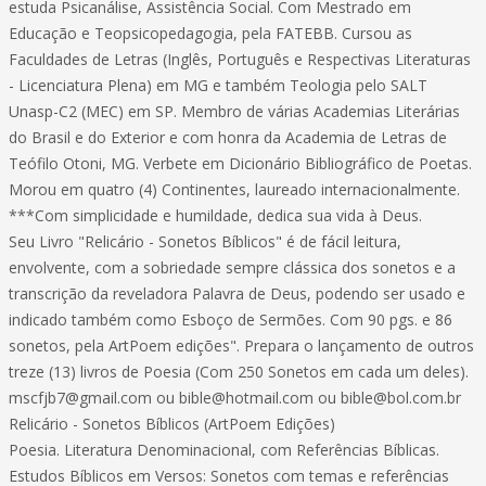
estuda Psicanálise, Assistência Social. Com Mestrado em
Educação e Teopsicopedagogia, pela FATEBB. Cursou as
Faculdades de Letras (Inglês, Português e Respectivas Literaturas
- Licenciatura Plena) em MG e também Teologia pelo SALT
Unasp-C2 (MEC) em SP. Membro de várias Academias Literárias
do Brasil e do Exterior e com honra da Academia de Letras de
Teófilo Otoni, MG. Verbete em Dicionário Bibliográfico de Poetas.
Morou em quatro (4) Continentes, laureado internacionalmente.
***Com simplicidade e humildade, dedica sua vida à Deus.
Seu Livro "Relicário - Sonetos Bíblicos" é de fácil leitura,
envolvente, com a sobriedade sempre clássica dos sonetos e a
transcrição da reveladora Palavra de Deus, podendo ser usado e
indicado também como Esboço de Sermões. Com 90 pgs. e 86
sonetos, pela ArtPoem edições". Prepara o lançamento de outros
treze (13) livros de Poesia (Com 250 Sonetos em cada um deles).
mscfjb7@gmail.com ou bible@hotmail.com ou bible@bol.com.br
Relicário - Sonetos Bíblicos (ArtPoem Edições)
Poesia. Literatura Denominacional, com Referências Bíblicas.
Estudos Bíblicos em Versos: Sonetos com temas e referências