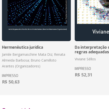
Hermenêutica jurídica
Da interpretação c
regras adequadas
Jamile Bergamaschine Mata Diz; Renata
Viviane Séllos
Almeida Barbosa; Bruno Camilloto
Arantes (Organizadores)
IMPRESSO
R$ 52,31
IMPRESSO
R$ 50,63