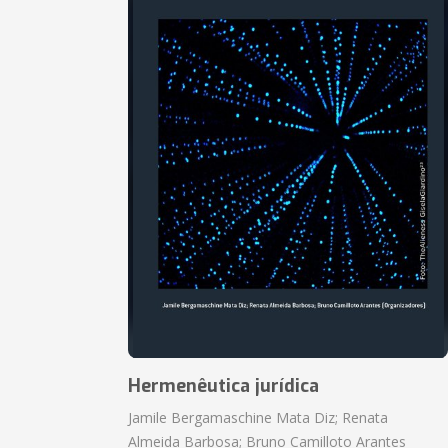
Hermenêutica jurídica
Jamile Bergamaschine Mata Diz; Renata
Almeida Barbosa; Bruno Camilloto Arantes