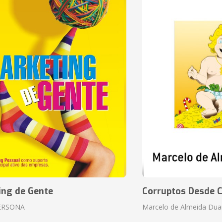
ing de Gente
Corruptos Desde C
ERSONA
Marcelo de Almeida Dua