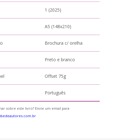
1 (2025)
A5 (148x210)
to
Brochura c/ orelha
Preto e branco
pel
Offset 75g
Português
ar sobre este livro? Envie um email para
ubedeautores.com.br