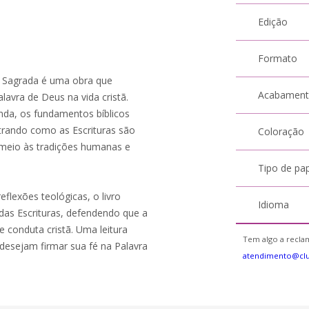
Edição
Formato
ra Sagrada é uma obra que
Acabamen
alavra de Deus na vida cristã.
nda, os fundamentos bíblicos
trando como as Escrituras são
Coloração
m meio às tradições humanas e
Tipo de pa
flexões teológicas, o livro
Idioma
das Escrituras, defendendo que a
 conduta cristã. Uma leitura
Tem algo a reclam
 desejam firmar sua fé na Palavra
atendimento@cl