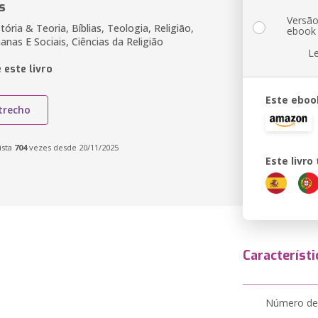
s
Versã
tória & Teoria, Bíblias, Teologia, Religião,
ebook
nas E Sociais, Ciências da Religião
L
 este livro
Este eboo
trecho
ista
704
vezes desde 20/11/2025
Este livr
Característi
Número de