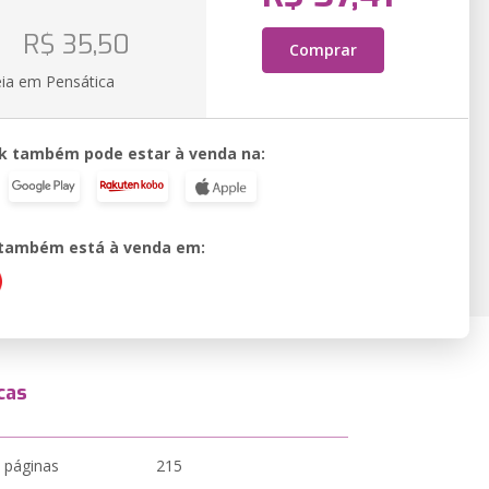
o
R$ 35,50
Comprar
eia em Pensática
k também pode estar à venda na:
o também está à venda em:
cas
 páginas
215