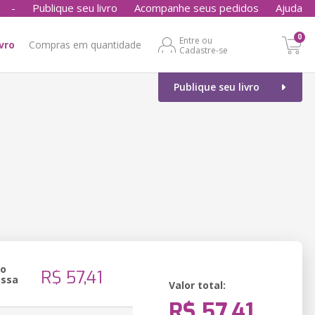
-
Publique seu livro
Acompanhe seus pedidos
Ajuda
0
Entre ou
ivro
Compras em quantidade
Cadastre-se
Publique seu livro
ão
R$ 57,41
essa
Valor total:
R$ 57,41