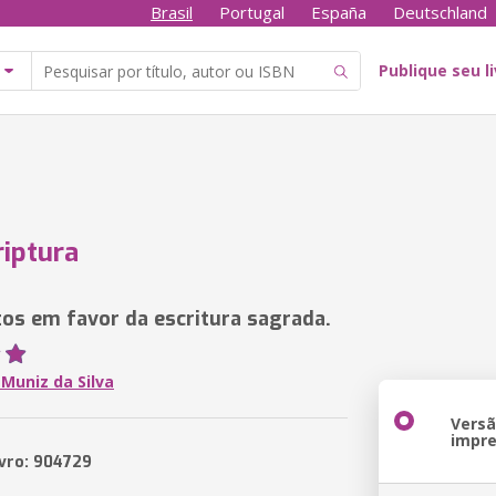
Brasil
Portugal
España
Deutschland
Publique seu l
riptura
s em favor da escritura sagrada.
Muniz da Silva
Vers
impr
ivro: 904729