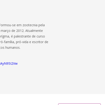
Formou-se em zootecnia pela
té março de 2012. Atualmente
erígma, é palestrante de curso
pró-família, pró-vida e escritor de
itos humanos.
qxAyN95I2Vw