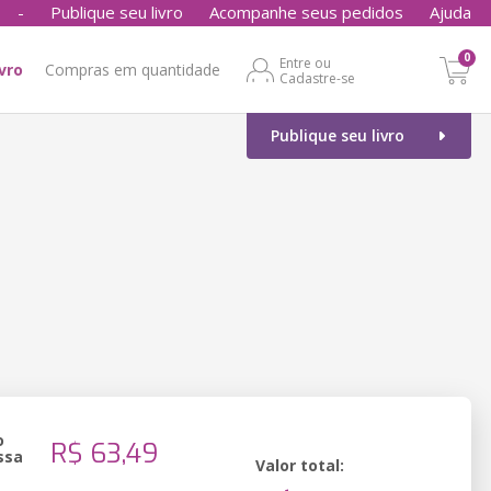
-
Publique seu livro
Acompanhe seus pedidos
Ajuda
0
Entre ou
ivro
Compras em quantidade
Cadastre-se
Publique seu livro
o
R$ 63,49
ssa
Valor total: