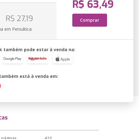
R$ 63,49
o
R$ 27,19
Comprar
ia em Pensática
k também pode estar à venda na:
o também está à venda em:
cas
 páginas
423