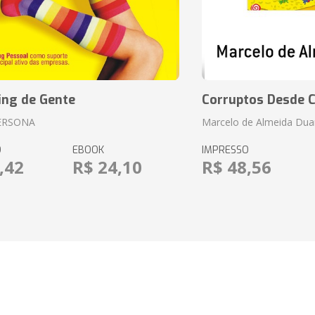
ing de Gente
Corruptos Desde C
ERSONA
Marcelo de Almeida Dua
O
EBOOK
IMPRESSO
,42
R$ 24,10
R$ 48,56