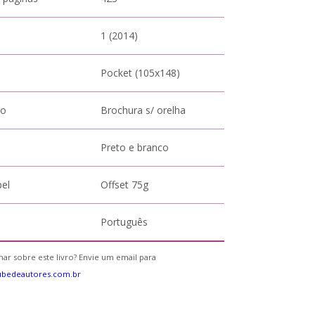
1 (2014)
Pocket (105x148)
to
Brochura s/ orelha
Preto e branco
pel
Offset 75g
Português
ar sobre este livro? Envie um email para
ubedeautores.com.br