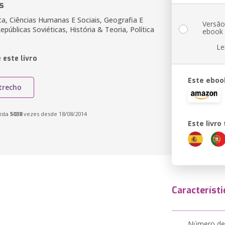
s
ica, Ciências Humanas E Sociais, Geografia E
Versã
Repúblicas Soviéticas, História & Teoria, Política
ebook
Le
 este livro
Este eboo
trecho
ista
5038
vezes desde 18/08/2014
Este livr
Característi
Número de