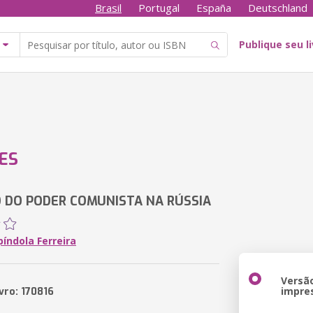
Brasil
Portugal
España
Deutschland
Publique seu l
ES
 DO PODER COMUNISTA NA RÚSSIA
índola Ferreira
Versã
impre
vro: 170816