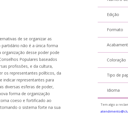
Edição
Formato
rnativas de se organizar as
Acabamen
 partidário não é a única forma
e a organização desse poder pode
 Conselhos Populares baseados
Coloração
as profissões, e da cultura,
os representantes políticos, da
Tipo de pa
e indicar representantes para
is diversas esferas de poder,
Idioma
 nova forma de organização
 torna coeso e fortificado ao
Tem algo a reclam
 tornando o sistema forte na sua
atendimento@cl