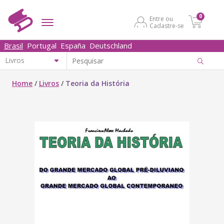
0
Entre ou
Cadastre-se
Brasil
Portugal
España
Deutschland
Home
/
Livros
/
Teoria da História